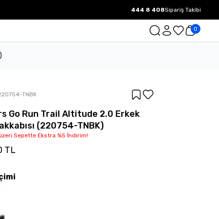
444 8 408
Sipariş Takibi
1000 TL ve üzeri Ücretsiz Kargo.
0
)
220754-TNBK
s Go Run Trail Altitude 2.0 Erkek
akkabısı (220754-TNBK)
üzeri Sepette Ekstra %5 İndirim!
0 TL
çimi