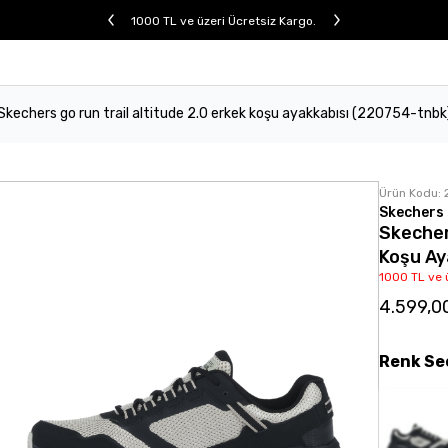
1000 TL ve üzeri Ücretsiz Kargo.
Skechers go run trail altitude 2.0 erkek koşu ayakkabısı (220754-tnbk
Ürün Kodu:
Skechers
Skecher
Koşu Ay
1000 TL ve 
4.599,0
Renk
Se