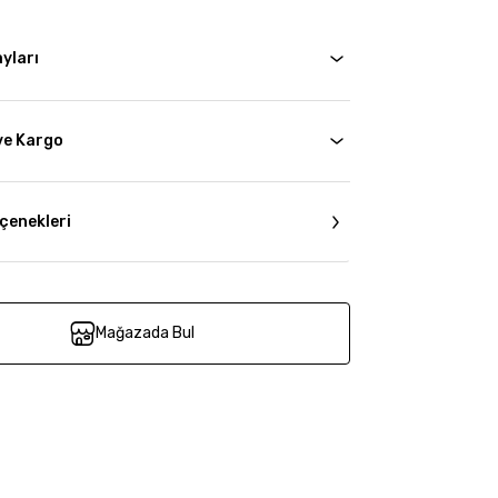
yları
ve Kargo
çenekleri
Mağazada Bul