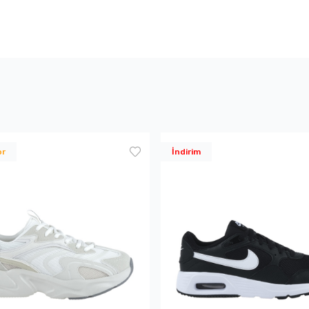
or
İndirim