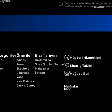
kaydol.
Tarafıma ticari elektronik ileti gönder
verilerimin işlenmesine
açık rıza
veriyo
tegoriler
Öneriler
Bizi Tanıyın
Müşteri Hizmetleri
ın
adidas
Hakkımızda
ek
Puma
Sıkça Sorulan Sorular
Sipariş Takibi
uk
Skechers
Mağazalar
Converse
İletisim
Mağaza Bul
Vans
New Balance
Jack & Jones
Markalar
Blog