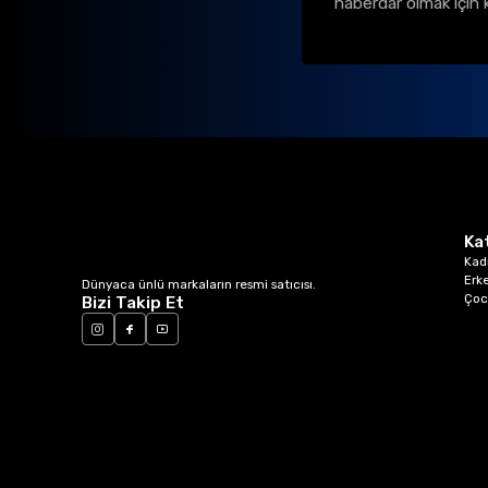
haberdar olmak için 
Ka
Kad
Erk
Dünyaca ünlü markaların resmi satıcısı.
Çoc
Bizi Takip Et