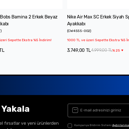
 Bobs Bamina 2 Erkek Beyaz
Nike Air Max SC Erkek Siyah S
kabı
Ayakkabı
T
)
(
CW4555-002
)
zeri Sepette Ekstra %5 İndirim!
1000 TL ve üzeri Sepette Ekstra %5 İn
 TL
3.749,00 TL
4.999,00 TL
%
25
ı Yakala
el fırsatlar ve yeni ürünlerden
Kampanya Bildirim Sistemi
Aydınlanma