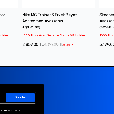
por
Nike MC Trainer 3 Erkek Beyaz
Skecher
Antrenman Ayakkabısı
Ayakkab
(
FQ1831-101
)
(
232758T
dirim!
1000 TL ve üzeri Sepette Ekstra %5 İndirim!
1000 TL v
2.859,00 TL
5.199,0
4.399,00 TL
%
35
Gönder
 Metni
'ni okudum.