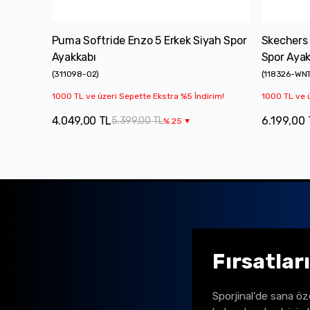
Puma Softride Enzo 5 Erkek Siyah Spor
Skechers
Ayakkabı
Spor Ayak
(
311098-02
)
(
118326-WN
1000 TL ve üzeri Sepette Ekstra %5 İndirim!
1000 TL ve ü
4.049,00 TL
6.199,00
5.399,00 TL
%
25
Fırsatlar
Sporjinal’de sana öz