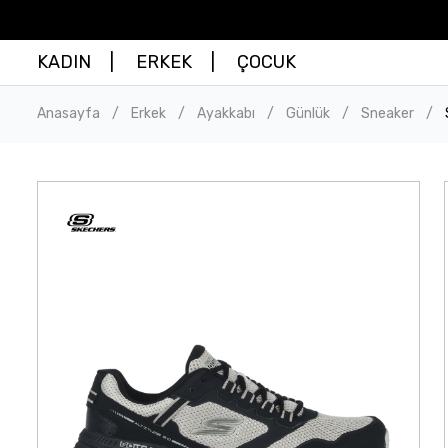
KADIN
ERKEK
ÇOCUK
Anasayfa
Erkek
Ayakkabı
Günlük
Sneaker
/
/
/
/
/