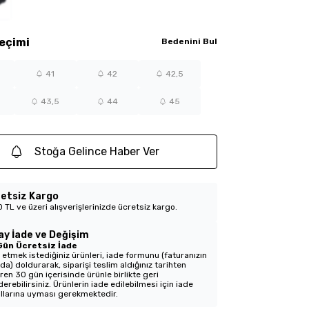
eçimi
Bedenini Bul
41
42
42,5
43,5
44
45
Stoğa Gelince Haber Ver
etsiz Kargo
 TL ve üzeri alışverişlerinizde ücretsiz kargo.
ay İade ve Değişim
Gün Ücretsiz İade
 etmek istediğiniz ürünleri, iade formunu (faturanızın
nda) doldurarak, siparişi teslim aldığınız tarihten
aren 30 gün içerisinde ürünle birlikte geri
erebilirsiniz. Ürünlerin iade edilebilmesi için iade
llarına uyması gerekmektedir.