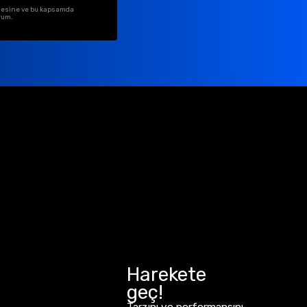
ilmesine ve bu kapsamda
rum.
Harekete
geç!
Tarzını ve performansını