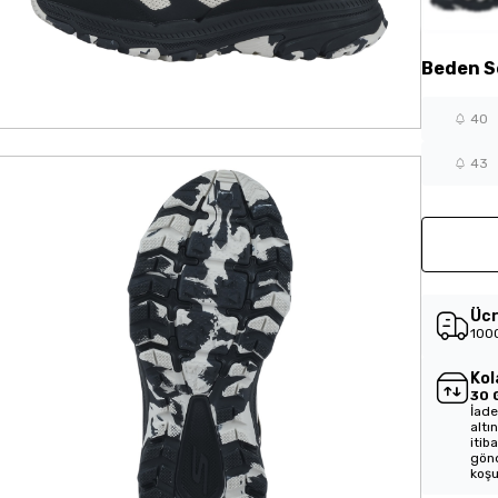
Beden
S
40
43
Ücr
1000
Kol
30 
İade
altı
itib
gönd
koşu