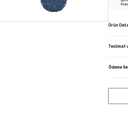
gönd
koşu
Ürün Deta
Teslimat 
Ödeme Se