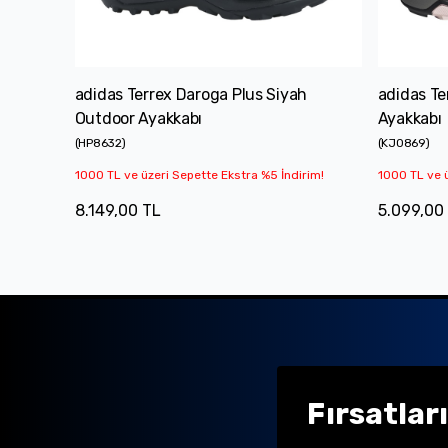
adidas Terrex Daroga Plus Siyah
adidas Te
Outdoor Ayakkabı
Ayakkabı
(
HP8632
)
(
KJ0869
)
1000 TL ve üzeri Sepette Ekstra %5 İndirim!
1000 TL ve ü
8.149,00 TL
5.099,00
Fırsatlar