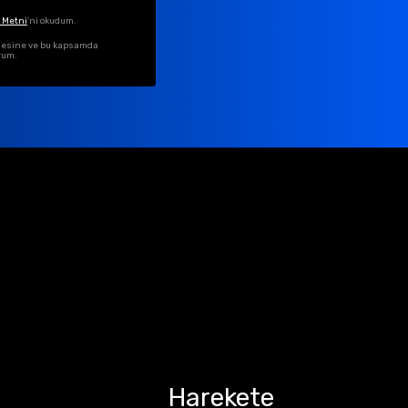
 Metni
'ni okudum.
ilmesine ve bu kapsamda
rum.
Harekete