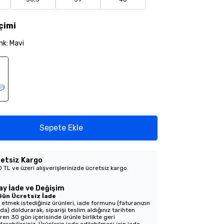
çimi
nk
:
Mavi
Sepete Ekle
etsiz Kargo
 TL ve üzeri alışverişlerinizde ücretsiz kargo.
ay İade ve Değişim
Gün Ücretsiz İade
 etmek istediğiniz ürünleri, iade formunu (faturanızın
nda) doldurarak, siparişi teslim aldığınız tarihten
aren 30 gün içerisinde ürünle birlikte geri