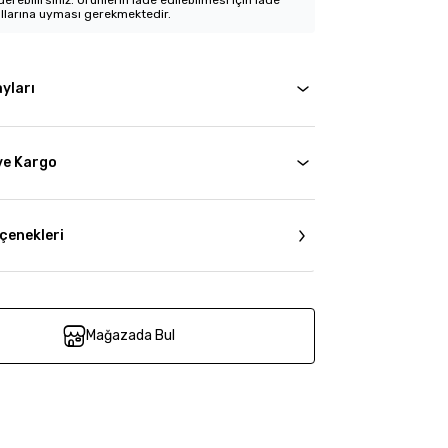
erebilirsiniz. Ürünlerin iade edilebilmesi için iade
llarına uyması gerekmektedir.
yları
ve Kargo
çenekleri
Mağazada Bul