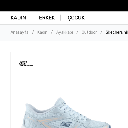
KADIN
ERKEK
ÇOCUK
Anasayfa
Kadın
Ayakkabı
Outdoor
Skechers hi
/
/
/
/