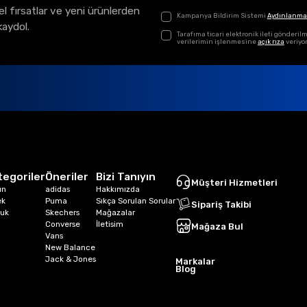
el fırsatlar ve yeni ürünlerden
Kampanya Bildirim Sistemi
Aydınlanma
kaydol.
Tarafıma ticari elektronik ileti gönder
verilerimin işlenmesine
açık rıza
veriyo
tegoriler
Öneriler
Bizi Tanıyın
Müşteri Hizmetleri
ın
adidas
Hakkımızda
ek
Puma
Sıkça Sorulan Sorular
Sipariş Takibi
uk
Skechers
Mağazalar
Converse
İletisim
Mağaza Bul
Vans
New Balance
Jack & Jones
Markalar
Blog