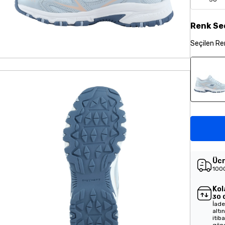
Renk
Se
Seçilen
Re
Ücr
1000
Kol
30 
İade
altı
itib