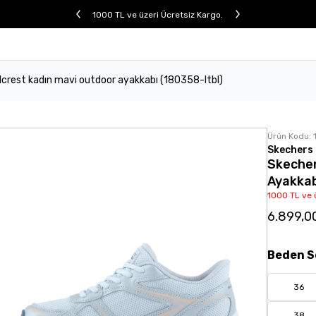
1000 TL ve üzeri Ücretsiz Kargo.
llcrest kadın mavi outdoor ayakkabı (180358-ltbl)
Ürün Kodu:
Skechers
Skecher
Ayakkab
1000 TL ve 
6.899,0
Beden
S
36
38