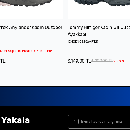
rrex Anylander Kadın Outdoor
Tommy Hilfiger Kadın Gri Out
Ayakkabı
(
EN0EN02926-PT2
)
zeri Sepette Ekstra %5 İndirim!
 TL
3.149,00 TL
6.299,00 TL
%
50
ı Yakala