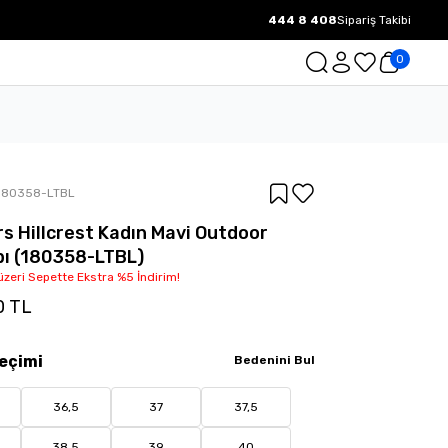
444 8 408
Sipariş Takibi
1000 TL ve üzeri Ücretsiz Kargo.
0
180358-LTBL
s Hillcrest Kadın Mavi Outdoor
ı (180358-LTBL)
üzeri Sepette Ekstra %5 İndirim!
0 TL
eçimi
Bedenini Bul
36,5
37
37,5
38,5
39
40