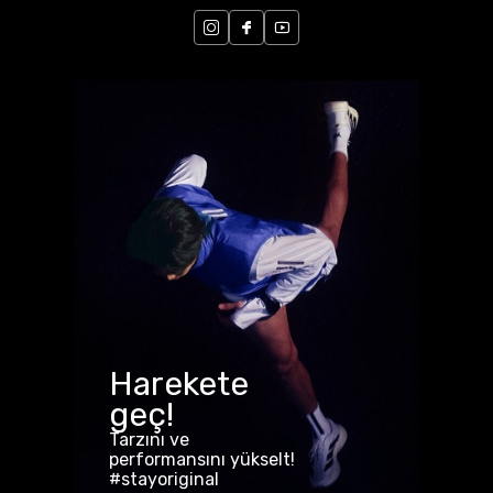
Harekete
geç!
Tarzını ve
performansını yükselt!
#stayoriginal