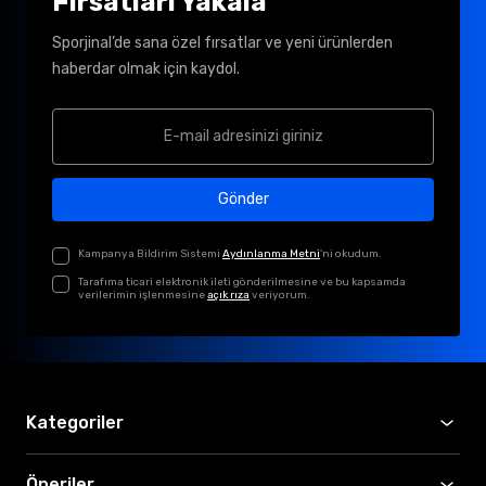
Fırsatları Yakala
Sporjinal’de sana özel fırsatlar ve yeni ürünlerden
haberdar olmak için kaydol.
Gönder
Kampanya Bildirim Sistemi
Aydınlanma Metni
'ni okudum.
Tarafıma ticari elektronik ileti gönderilmesine ve bu kapsamda
verilerimin işlenmesine
açık rıza
veriyorum.
Kategoriler
Öneriler