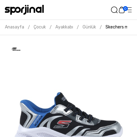
0
Anasayfa
Çocuk
Ayakkabı
Günlük
Skechers meteor
/
/
/
/