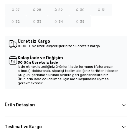
27
28
29
30
31
32
33
34
35
Ücretsiz Kargo
1000 TL ve üzeri alışverişlerinizde ücretsiz kargo.
Kolay İade ve Değişim
30 Gün Ücretsiz İade
İade etmek istediğiniz ürünleri, iade formunu (faturanızın
altında) doldurarak, siparişi teslim aldığınız tarihten itibaren
30 gün içerisinde ürünle birlikte geri gönderebilirsiniz.
Ürünlerin iade edilebilmesi için iade koşullarına uyması
gerekmektedir.
Ürün Detayları
Teslimat ve Kargo