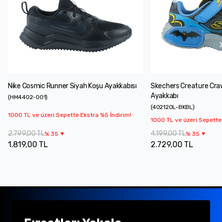
Nike Cosmic Runner Siyah Koşu Ayakkabısı
Skechers Creature Cra
Ayakkabı
(
HM4402-001
)
(
402120L-BKBL
)
1000 TL ve üzeri Sepette Ekstra %5 İndirim!
1000 TL ve üzeri Sepette
2.799,00 TL
4.199,00 TL
%
35
%
35
1.819,00 TL
2.729,00 TL