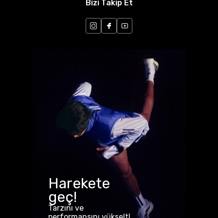
Bizi Takip Et
Harekete
geç!
Tarzını ve
performansını yükselt!