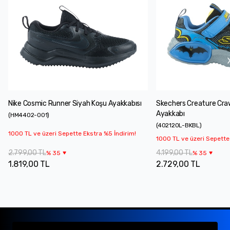
Nike Cosmic Runner Siyah Koşu Ayakkabısı
Skechers Creature Cra
Ayakkabı
(
HM4402-001
)
(
402120L-BKBL
)
1000 TL ve üzeri Sepette Ekstra %5 İndirim!
1000 TL ve üzeri Sepette
2.799,00 TL
4.199,00 TL
%
35
%
35
1.819,00 TL
2.729,00 TL