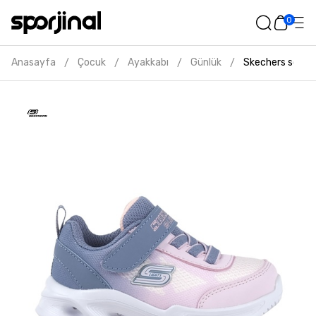
0
Anasayfa
Çocuk
Ayakkabı
Günlük
Skechers sola g
/
/
/
/