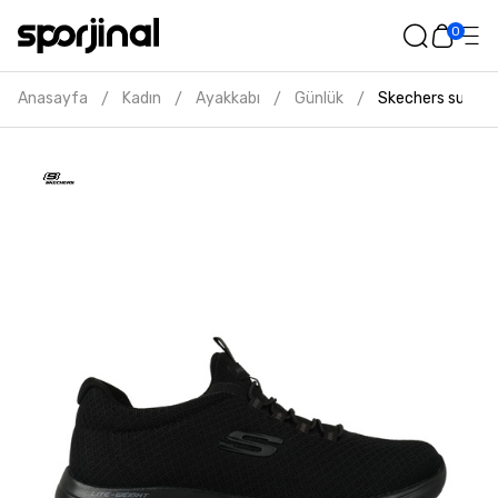
0
Anasayfa
Kadın
Ayakkabı
Günlük
Skechers summit
/
/
/
/