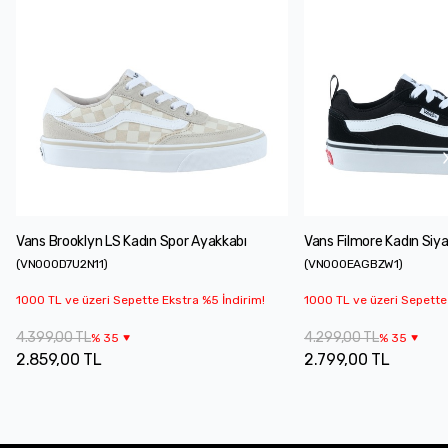
Vans Brooklyn LS Kadın Spor Ayakkabı
Vans Filmore Kadın Siy
(
VN000D7U2N11
)
(
VN000EAGBZW1
)
1000 TL ve üzeri Sepette Ekstra %5 İndirim!
1000 TL ve üzeri Sepette
4.399,00 TL
4.299,00 TL
%
35
%
35
2.859,00 TL
2.799,00 TL