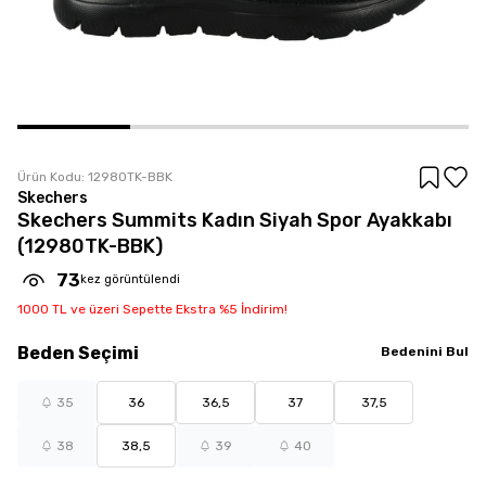
Ürün Kodu:
12980TK-BBK
Skechers
Skechers Summits Kadın Siyah Spor Ayakkabı
(12980TK-BBK)
73
kez görüntülendi
1000 TL ve üzeri Sepette Ekstra %5 İndirim!
Beden
Seçimi
Bedenini Bul
35
36
36,5
37
37,5
38
38,5
39
40