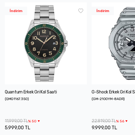
İndirim
İndirim
Quantum Erkek Gri Kol Saati
G-Shock Erkek Gri Kol S
(
QMG1167.350
)
(
GM-2100YM-8ADR
)
11.999,00 TL
22.819,00 TL
%
50
%
56
5.999,00 TL
9.999,00 TL