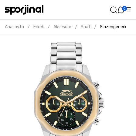
0
Anasayfa
Erkek
Aksesuar
Saat
Slazenger erkek gri
/
/
/
/