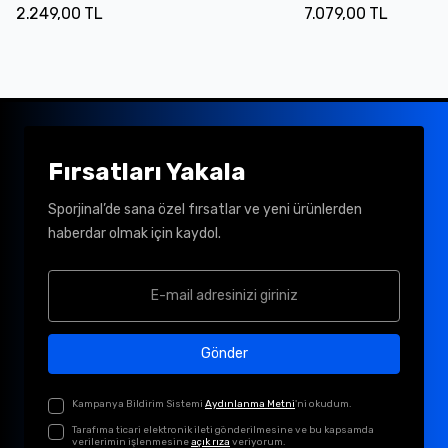
2.249,00 TL
7.079,00 TL
Fırsatları Yakala
Sporjinal’de sana özel fırsatlar ve yeni ürünlerden
haberdar olmak için kaydol.
Gönder
Kampanya Bildirim Sistemi
Aydınlanma Metni
'ni okudum.
Tarafıma ticari elektronik ileti gönderilmesine ve bu kapsamda
verilerimin işlenmesine
açık rıza
veriyorum.