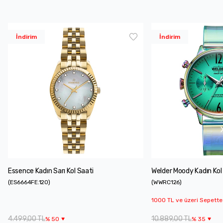
İndirim
İndirim
Essence Kadın Sarı Kol Saati
Welder Moody Kadın Kol
(
ES6664FE.120
)
(
WWRC126
)
1000 TL ve üzeri Sepette
4.499,00 TL
10.889,00 TL
%
50
%
35