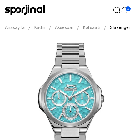
0
Anasayfa
Kadın
Aksesuar
Kol saati
Slazenger kadın
/
/
/
/