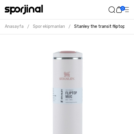
0
Anasayfa
Spor ekipmanları
Stanley the transit fliptop p
/
/