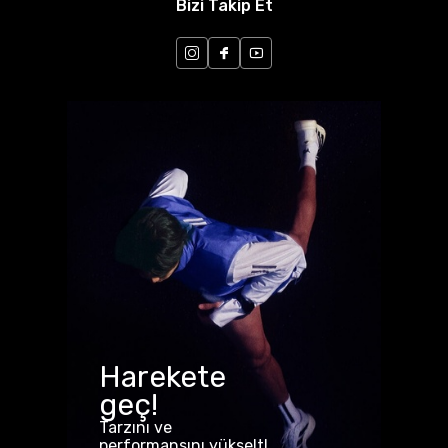
Bizi Takip Et
Harekete
geç!
Tarzını ve
performansını yükselt!