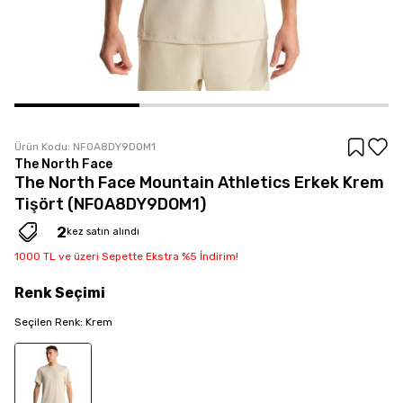
Ürün Kodu:
NF0A8DY9DOM1
The North Face
The North Face Mountain Athletics Erkek Krem
Tişört (NF0A8DY9DOM1)
2
kez satın alındı
1000 TL ve üzeri Sepette Ekstra %5 İndirim!
Renk
Seçimi
Seçilen
Renk
:
Krem