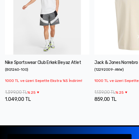
Nike Sportswear Club Erkek Beyaz Atlet
Jack & Jones Norrebro 
(
BQ1260-100
)
(
12292009-ANW
)
1000 TL ve üzeri Sepette Ekstra %5 İndirim!
1000 TL ve üzeri Sepette
1.399,00 TL
1.139,00 TL
%
25
%
25
1.049,00 TL
859,00 TL