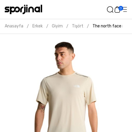
0
Anasayfa
Erkek
Giyim
Tişört
The north face moun
/
/
/
/