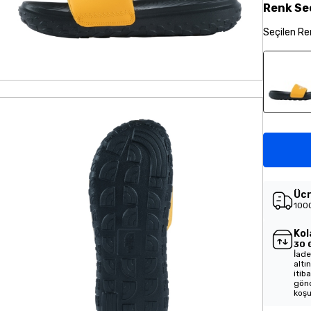
Renk
Se
Seçilen
Re
Ücr
1000
Kol
30 
İade
altı
itib
gönd
koşu