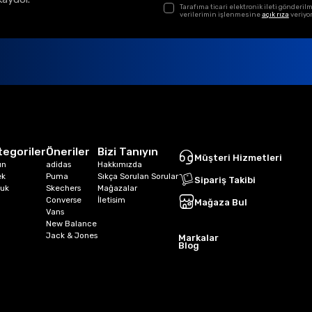
Tarafıma ticari elektronik ileti gönder
verilerimin işlenmesine
açık rıza
veriyo
tegoriler
Öneriler
Bizi Tanıyın
Müşteri Hizmetleri
ın
adidas
Hakkımızda
ek
Puma
Sıkça Sorulan Sorular
Sipariş Takibi
uk
Skechers
Mağazalar
Converse
İletisim
Mağaza Bul
Vans
New Balance
Jack & Jones
Markalar
Blog