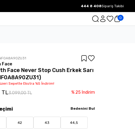
444 8 408
Sipariş Takibi
1000 TL ve üzeri Ücretsiz Kargo.
0
NF0A8A90ZU31
h Face
th Face Never Stop Cush Erkek Sarı
(NF0A8A90ZU31)
üzeri Sepette Ekstra %5 İndirim!
0 TL
%
25
İndirim
3.099,00 TL
eçimi
Bedenini Bul
42
43
44,5