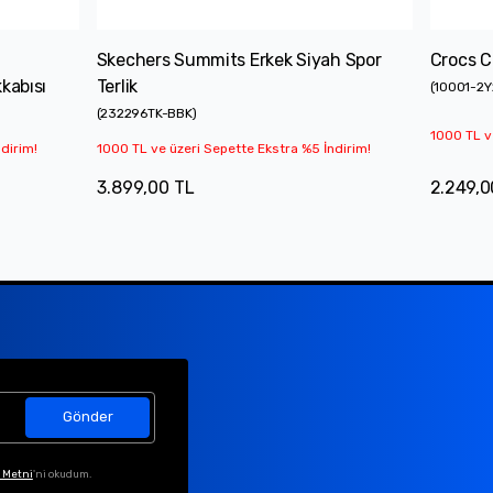
n
Skechers Summits Erkek Siyah Spor
Crocs Cl
kabısı
Terlik
(
10001-2Y
(
232296TK-BBK
)
1000 TL v
dirim!
1000 TL ve üzeri Sepette Ekstra %5 İndirim!
3.899,00 TL
2.249,0
Gönder
 Metni
'ni okudum.