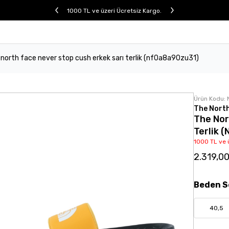
1000 TL ve üzeri Ücretsiz Kargo.
north face never stop cush erkek sarı terlik (nf0a8a90zu31)
Ürün Kodu:
The Nort
The Nor
Terlik 
1000 TL ve 
2.319,0
Beden
S
40,5