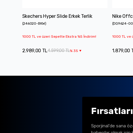
Skechers Hyper Slide Erkek Terlik
Nike Offc
(
246020-BKW
)
(
DQ9624-00
1000 TL ve üzeri Sepette Ekstra %5 İndirim!
1000 TL ve ü
2.989,00 TL
1.879,00 
4.599,00 TL
%
35
Fırsatlar
Sporjinal’de sana öz
haberdar olmak için 