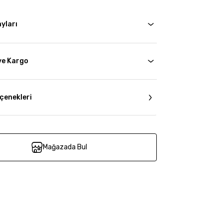
yları
ve Kargo
çenekleri
Mağazada Bul