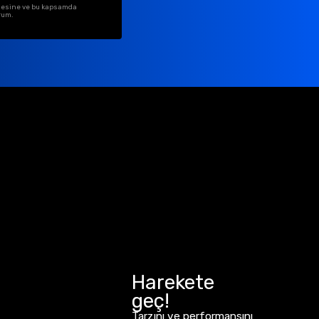
ilmesine ve bu kapsamda
rum.
Harekete
geç!
Tarzını ve performansını