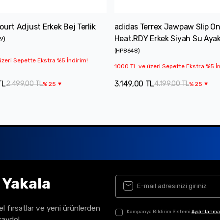
ourt Adjust Erkek Bej Terlik
adidas Terrex Jawpaw Slip O
Heat.RDY Erkek Siyah Su Ayak
9
)
(
HP8648
)
zeri Sepette Ekstra %5 İndirim!
1000 TL ve üzeri Sepette Ekstra %5 İn
TL
3.149,00 TL
2.499,00 TL
4.199,00 TL
%
25
%
25
ı Yakala
el fırsatlar ve yeni ürünlerden
Kampanya Bildirim Sistemi
Aydınlanma
kaydol.