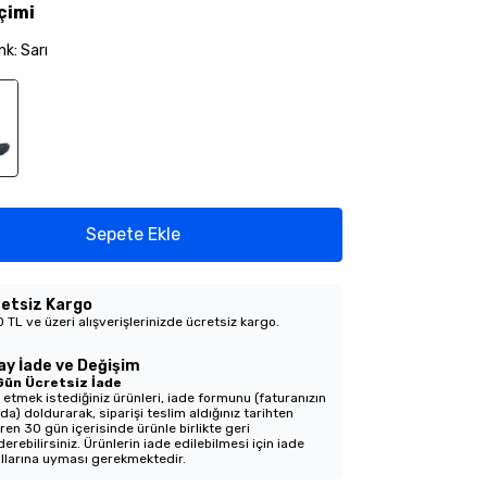
çimi
nk
:
Sarı
Sepete Ekle
etsiz Kargo
 TL ve üzeri alışverişlerinizde ücretsiz kargo.
ay İade ve Değişim
Gün Ücretsiz İade
 etmek istediğiniz ürünleri, iade formunu (faturanızın
nda) doldurarak, siparişi teslim aldığınız tarihten
aren 30 gün içerisinde ürünle birlikte geri
erebilirsiniz. Ürünlerin iade edilebilmesi için iade
llarına uyması gerekmektedir.