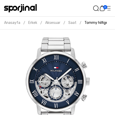
0
Anasayfa
Erkek
Aksesuar
Saat
Tommy hilfiger erk
/
/
/
/