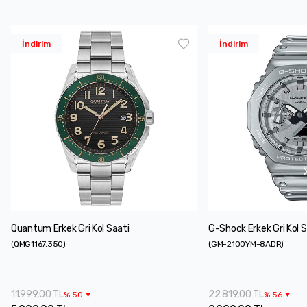
İndirim
İndirim
Quantum Erkek Gri Kol Saati
G-Shock Erkek Gri Kol S
(
QMG1167.350
)
(
GM-2100YM-8ADR
)
11.999,00 TL
22.819,00 TL
%
50
%
56