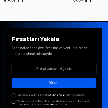
5.999,00 TL
9.999,00 TL
Fırsatları Yakala
Sporjinal’de sana özel fırsatlar ve yeni ürünlerden
haberdar olmak için kaydol.
Gönder
Kampanya Bildirim Sistemi
Aydınlanma Metni
'ni okudum.
Tarafıma ticari elektronik ileti gönderilmesine ve bu kapsamda
verilerimin işlenmesine
açık rıza
veriyorum.