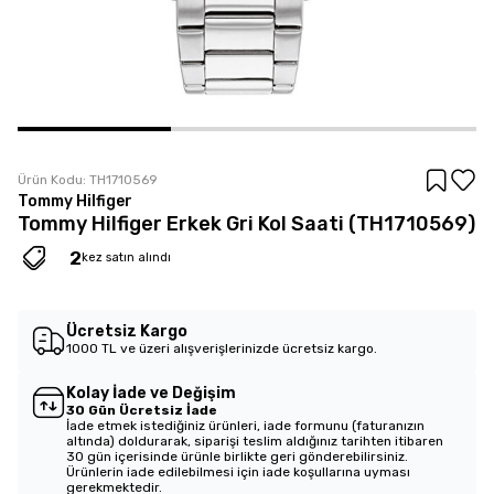
Ürün Kodu:
TH1710569
Tommy Hilfiger
Tommy Hilfiger Erkek Gri Kol Saati (TH1710569)
2
2
kez satın alındı
kez sepete eklendi
Ücretsiz Kargo
1000 TL ve üzeri alışverişlerinizde ücretsiz kargo.
Kolay İade ve Değişim
30 Gün Ücretsiz İade
İade etmek istediğiniz ürünleri, iade formunu (faturanızın
altında) doldurarak, siparişi teslim aldığınız tarihten itibaren
30 gün içerisinde ürünle birlikte geri gönderebilirsiniz.
Ürünlerin iade edilebilmesi için iade koşullarına uyması
gerekmektedir.