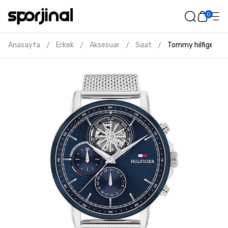
0
Anasayfa
Erkek
Aksesuar
Saat
Tommy hilfiger erk
/
/
/
/