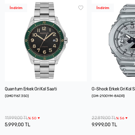
İndirim
İndirim
Quantum Erkek Gri Kol Saati
G-Shock Erkek Gri Kol S
(
QMG1167.350
)
(
GM-2100YM-8ADR
)
11.999,00 TL
22.819,00 TL
%
50
%
56
5.999,00 TL
9.999,00 TL