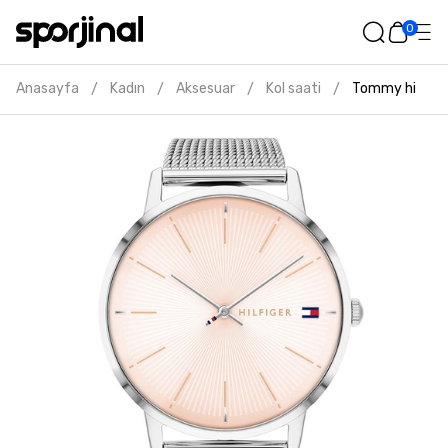
0
Anasayfa
Kadın
Aksesuar
Kol saati
Tommy hilfiger
/
/
/
/