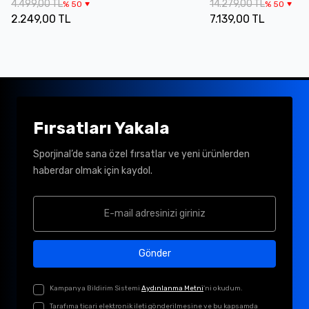
4.499,00 TL
14.279,00 TL
%
50
%
50
2.249,00 TL
7.139,00 TL
Fırsatları Yakala
Sporjinal’de sana özel fırsatlar ve yeni ürünlerden
haberdar olmak için kaydol.
Gönder
Kampanya Bildirim Sistemi
Aydınlanma Metni
'ni okudum.
Tarafıma ticari elektronik ileti gönderilmesine ve bu kapsamda