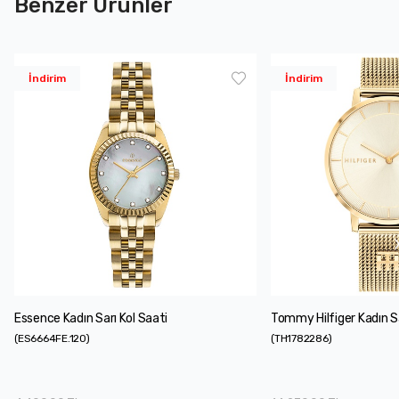
Benzer Ürünler
İndirim
İndirim
Essence Kadın Sarı Kol Saati
Tommy Hilfiger Kadın Sa
(
ES6664FE.120
)
(
TH1782286
)