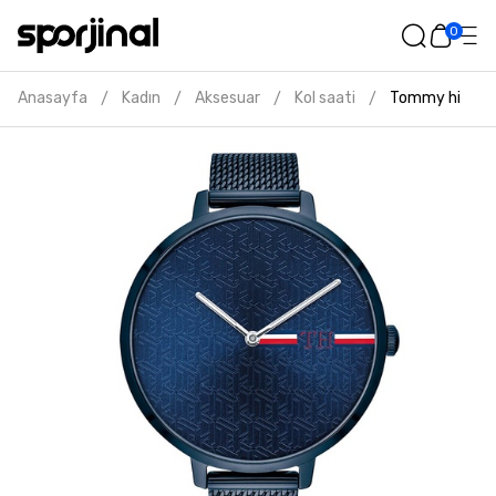
0
Anasayfa
Kadın
Aksesuar
Kol saati
Tommy hilfiger
/
/
/
/