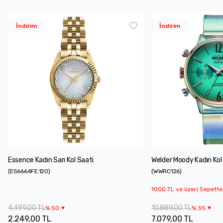
İndirim
İndirim
Essence Kadın Sarı Kol Saati
Welder Moody Kadın Kol
(
ES6664FE.120
)
(
WWRC126
)
1000 TL ve üzeri Sepette
4.499,00 TL
10.889,00 TL
%
50
%
35
2.249,00 TL
7.079,00 TL