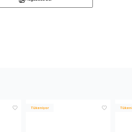
Tükeniyor
Tüken