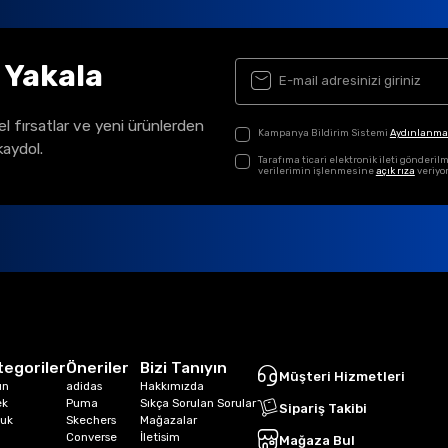
ı Yakala
el fırsatlar ve yeni ürünlerden
Kampanya Bildirim Sistemi
Aydınlanma
kaydol.
Tarafıma ticari elektronik ileti gönder
verilerimin işlenmesine
açık rıza
veriyo
tegoriler
Öneriler
Bizi Tanıyın
Müşteri Hizmetleri
ın
adidas
Hakkımızda
ek
Puma
Sıkça Sorulan Sorular
Sipariş Takibi
uk
Skechers
Mağazalar
Converse
İletisim
Mağaza Bul