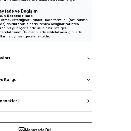
ay İade ve Değişim
Gün Ücretsiz İade
 etmek istediğiniz ürünleri, iade formunu (faturanızın
nda) doldurarak, siparişi teslim aldığınız tarihten
aren 30 gün içerisinde ürünle birlikte geri
erebilirsiniz. Ürünlerin iade edilebilmesi için iade
llarına uyması gerekmektedir.
yları
ve Kargo
çenekleri
Mağazada Bul