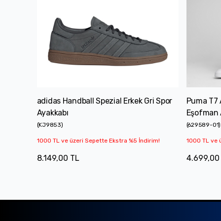
adidas Handball Spezial Erkek Gri Spor
Puma T7 
Ayakkabı
Eşofman A
(
KJ9853
)
(
629589-01
)
1000 TL ve üzeri Sepette Ekstra %5 İndirim!
1000 TL ve ü
8.149,00 TL
4.699,00