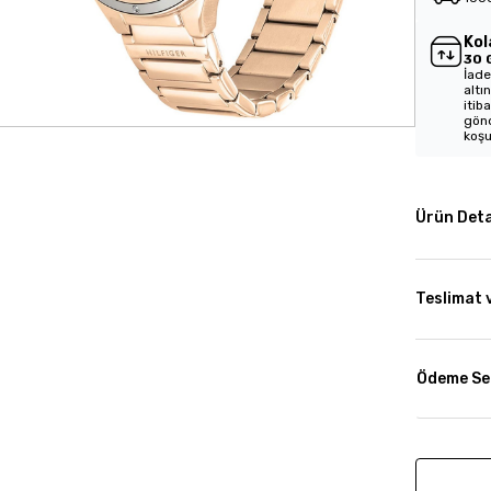
Kol
30 
İade
altı
itib
gönd
koşu
Ürün Deta
Teslimat 
Ödeme Se