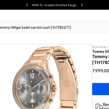
1000 TL ve üzeri Ücretsiz Kargo.
ommy hilfiger kadın sarı kol saati (th1782277)
Ürün Kodu:
Tommy Hil
Tommy H
(TH178
7.999,0
Ücr
1000