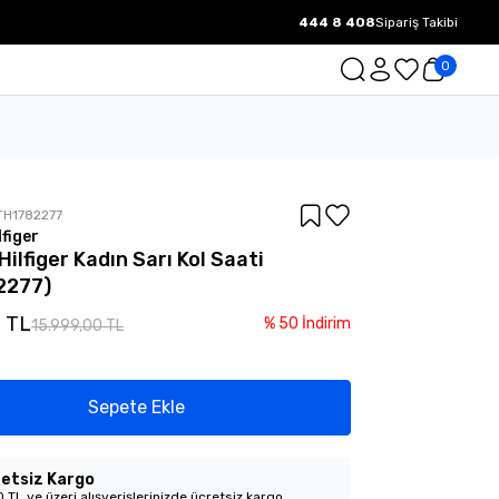
444 8 408
Sipariş Takibi
1000 TL ve üzeri Ücretsiz Kargo.
0
TH1782277
figer
ilfiger Kadın Sarı Kol Saati
2277)
0 TL
%
50
İndirim
15.999,00 TL
Sepete Ekle
etsiz Kargo
 TL ve üzeri alışverişlerinizde ücretsiz kargo.