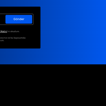
Gönder
 Metni
'ni okudum.
ilmesine ve bu kapsamda
rum.