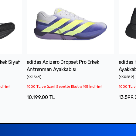
rkek Siyah
adidas Adizero Dropset Pro Erkek
adidas 
Antrenman Ayakkabısı
Ayakkab
(
KK1549
)
(
KK0289
)
dirim!
1000 TL ve üzeri Sepette Ekstra %5 İndirim!
1000 TL v
10.199,00 TL
13.599,