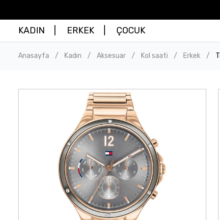
KADIN
ERKEK
ÇOCUK
Anasayfa
Kadın
Aksesuar
Kol saati
Erkek
T
/
/
/
/
/