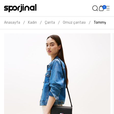
0
Anasayfa
Kadın
Çanta
Omuz çantası
Tommy hilfi
/
/
/
/