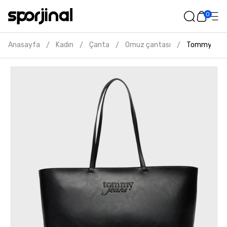
0
Anasayfa
Kadın
Çanta
Omuz çantası
Tommy hilfi
/
/
/
/