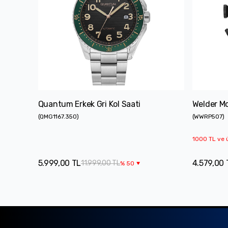
Quantum Erkek Gri Kol Saati
Welder Mo
(
QMG1167.350
)
(
WWRP507
)
1000 TL ve ü
5.999,00 TL
4.579,00 
11.999,00 TL
%
50