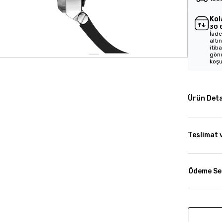
Kol
30 
İade
altı
itib
gönd
koşu
Ürün Deta
Teslimat 
Ödeme Se