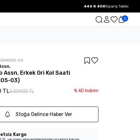
444 8 408
Sipariş Takibi
1000 TL ve üzeri Ücretsiz Kargo.
0
USPA1105-03
Assn.
o Assn. Erkek Gri Kol Saati
105-03)
0 TL
%
40
İndirim
5.509,00 TL
Stoğa Gelince Haber Ver
etsiz Kargo
 TL ve üzeri alışverişlerinizde ücretsiz kargo.