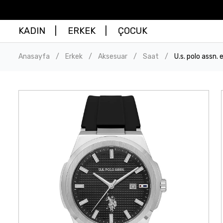
KADIN
ERKEK
ÇOCUK
Anasayfa
Erkek
Aksesuar
Saat
U.s. polo assn.
/
/
/
/