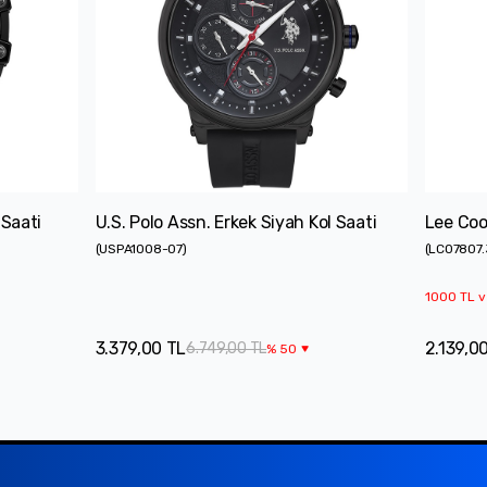
 Saati
U.S. Polo Assn. Erkek Siyah Kol Saati
Lee Coop
(
USPA1008-07
)
(
LC07807
1000 TL v
3.379,00 TL
2.139,0
6.749,00 TL
%
50