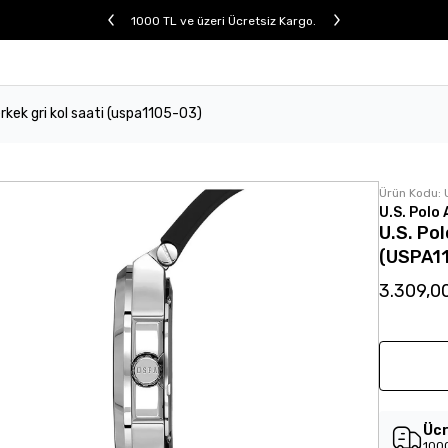
1000 TL ve üzeri Ücretsiz Kargo.
 erkek gri kol saati (uspa1105-03)
Ürün Kodu:
U.S. Polo 
U.S. Pol
(USPA1
3.309,0
Ücr
1000