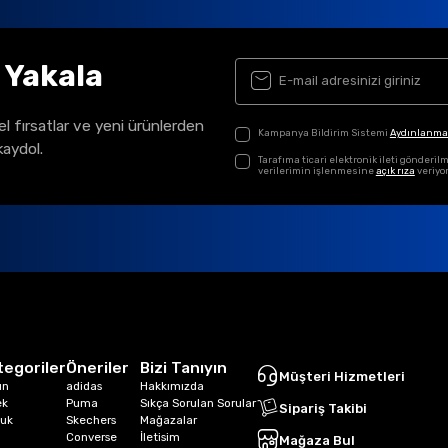
ı Yakala
el fırsatlar ve yeni ürünlerden
Kampanya Bildirim Sistemi
Aydınlanma
kaydol.
Tarafıma ticari elektronik ileti gönder
verilerimin işlenmesine
açık rıza
veriyo
tegoriler
Öneriler
Bizi Tanıyın
Müşteri Hizmetleri
ın
adidas
Hakkımızda
ek
Puma
Sıkça Sorulan Sorular
Sipariş Takibi
uk
Skechers
Mağazalar
Converse
İletisim
Mağaza Bul