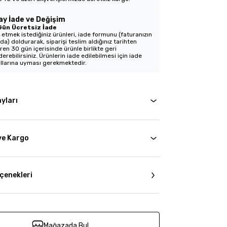
ay İade ve Değişim
Gün Ücretsiz İade
 etmek istediğiniz ürünleri, iade formunu (faturanızın
nda) doldurarak, siparişi teslim aldığınız tarihten
aren 30 gün içerisinde ürünle birlikte geri
erebilirsiniz. Ürünlerin iade edilebilmesi için iade
llarına uyması gerekmektedir.
yları
ve Kargo
çenekleri
Mağazada Bul