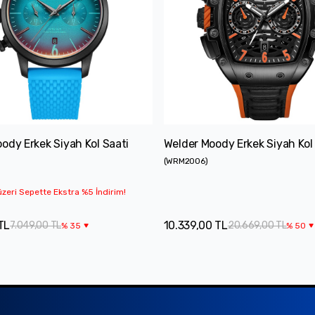
ody Erkek Siyah Kol Saati
Welder Moody Erkek Siyah Kol
(
WRM2006
)
zeri Sepette Ekstra %5 İndirim!
TL
10.339,00 TL
7.049,00 TL
20.669,00 TL
%
35
%
50