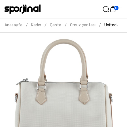
0
Anasayfa
Kadın
Çanta
Omuz çantası
United colo
/
/
/
/