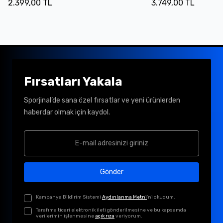
2.399,00 TL
3.749,00 TL
Fırsatları Yakala
Sporjinal’de sana özel fırsatlar ve yeni ürünlerden
haberdar olmak için kaydol.
Gönder
Kampanya Bildirim Sistemi
Aydınlanma Metni
'ni okudum.
Tarafıma ticari elektronik ileti gönderilmesine ve bu kapsamda
verilerimin işlenmesine
açık rıza
veriyorum.