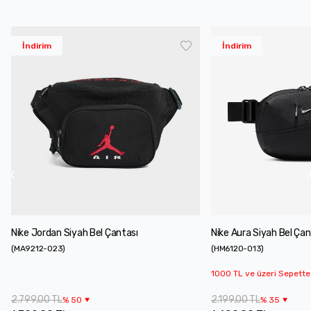
İndirim
İndirim
Nike Jordan Siyah Bel Çantası
Nike Aura Siyah Bel Çan
(
MA9212-023
)
(
HM6120-013
)
1000 TL ve üzeri Sepette
2.799,00 TL
2.199,00 TL
%
50
%
35