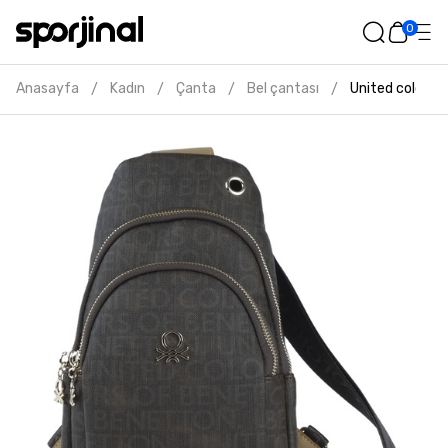
0
Anasayfa
Kadın
Çanta
Bel çantası
United colors 
/
/
/
/