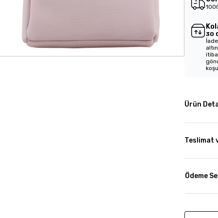
1000
Kol
30 
İade
altı
itib
gönd
koşu
Ürün Deta
Teslimat 
Ödeme Se