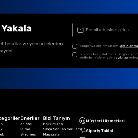
ı Yakala
el fırsatlar ve yeni ürünlerden
Kampanya Bildirim Sistemi
Aydınlanma
kaydol.
Tarafıma ticari elektronik ileti gönder
verilerimin işlenmesine
açık rıza
veriyo
tegoriler
Öneriler
Bizi Tanıyın
Müşteri Hizmetleri
ın
adidas
Hakkımızda
ek
Puma
Sıkça Sorulan Sorular
Sipariş Takibi
uk
Skechers
Mağazalar