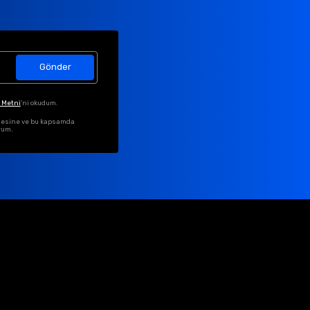
Gönder
 Metni
'ni okudum.
ilmesine ve bu kapsamda
rum.