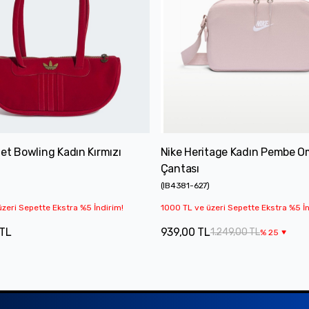
et Bowling Kadın Kırmızı
Nike Heritage Kadın Pembe 
Çantası
(
IB4381-627
)
zeri Sepette Ekstra %5 İndirim!
1000 TL ve üzeri Sepette Ekstra %5 İn
 TL
939,00 TL
1.249,00 TL
%
25