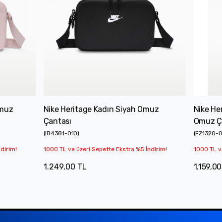
Omuz
Nike Heritage Kadın Siyah Omuz
Nike He
Çantası
Omuz Ç
(
IB4381-010
)
(
FZ1320-0
dirim!
1000 TL ve üzeri Sepette Ekstra %5 İndirim!
1000 TL v
1.249,00 TL
1.159,00