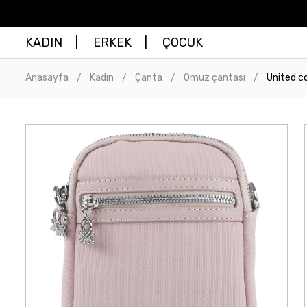
KADIN
ERKEK
ÇOCUK
Anasayfa
Kadın
Çanta
Omuz çantası
United c
/
/
/
/