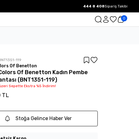
444 8 408
Sipariş Takibi
1000 TL ve üzeri Ücretsiz Kargo.
0
BNT1351-119
lors Of Benetton
Colors Of Benetton Kadın Pembe
ntası (BNT1351-119)
üzeri Sepette Ekstra %5 İndirim!
0 TL
Stoğa Gelince Haber Ver
etsiz Kargo