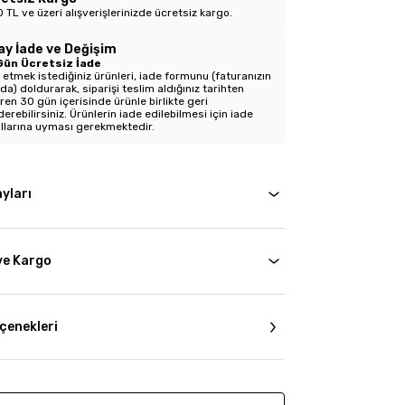
 TL ve üzeri alışverişlerinizde ücretsiz kargo.
ay İade ve Değişim
Gün Ücretsiz İade
 etmek istediğiniz ürünleri, iade formunu (faturanızın
nda) doldurarak, siparişi teslim aldığınız tarihten
aren 30 gün içerisinde ürünle birlikte geri
erebilirsiniz. Ürünlerin iade edilebilmesi için iade
llarına uyması gerekmektedir.
yları
ve Kargo
çenekleri