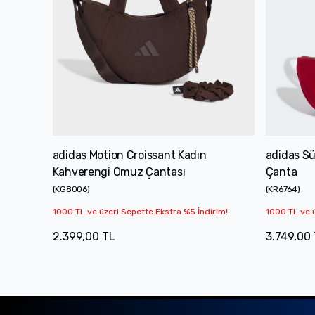
adidas Motion Croissant Kadın
adidas Sü
Kahverengi Omuz Çantası
Çanta
(
KG8006
)
(
KR6764
)
1000 TL ve üzeri Sepette Ekstra %5 İndirim!
1000 TL ve ü
2.399,00 TL
3.749,00