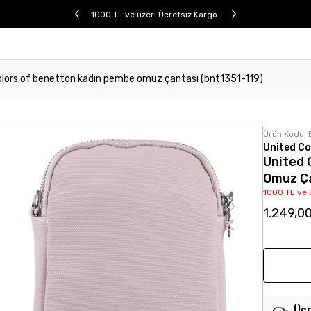
1000 TL ve üzeri Ücretsiz Kargo.
olors of benetton kadın pembe omuz çantası (bnt1351-119)
Ürün Kodu:
United Co
United 
Omuz Ça
1000 TL ve 
1.249,0
Ücr