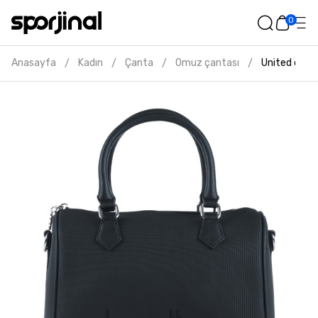
0
Anasayfa
Kadın
Çanta
Omuz çantası
United colo
/
/
/
/