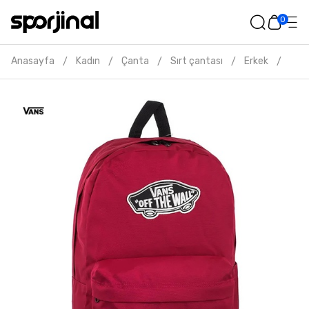
0
Anasayfa
Kadın
Çanta
Sırt çantası
Erkek
Vans
/
/
/
/
/