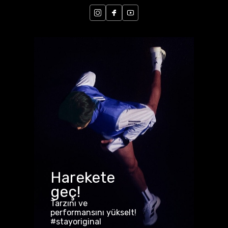
Harekete
geç!
Tarzını ve
performansını yükselt!
#stayoriginal