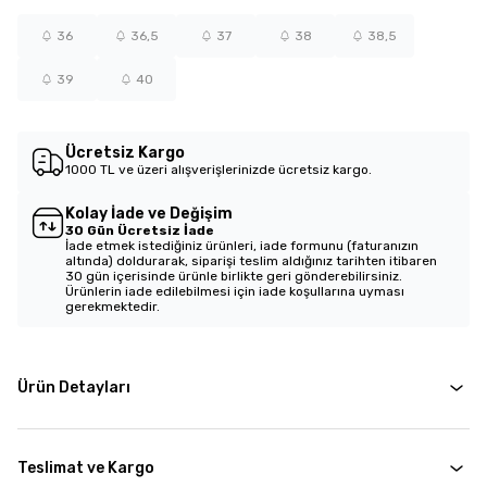
36
36,5
37
38
38,5
39
40
Ücretsiz Kargo
1000 TL ve üzeri alışverişlerinizde ücretsiz kargo.
Kolay İade ve Değişim
30 Gün Ücretsiz İade
İade etmek istediğiniz ürünleri, iade formunu (faturanızın
altında) doldurarak, siparişi teslim aldığınız tarihten itibaren
30 gün içerisinde ürünle birlikte geri gönderebilirsiniz.
Ürünlerin iade edilebilmesi için iade koşullarına uyması
gerekmektedir.
Ürün Detayları
Teslimat ve Kargo