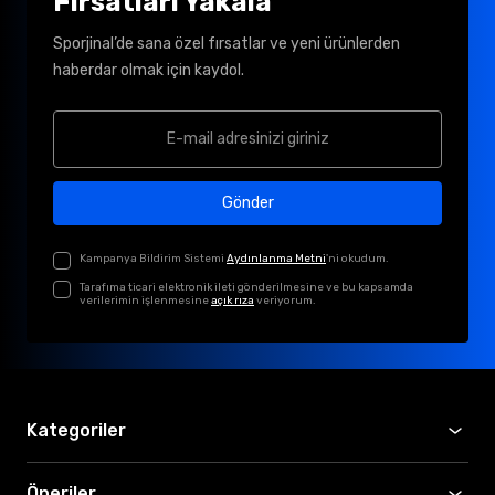
Fırsatları Yakala
Sporjinal’de sana özel fırsatlar ve yeni ürünlerden
haberdar olmak için kaydol.
Gönder
Kampanya Bildirim Sistemi
Aydınlanma Metni
'ni okudum.
Tarafıma ticari elektronik ileti gönderilmesine ve bu kapsamda
verilerimin işlenmesine
açık rıza
veriyorum.
Kategoriler
Öneriler