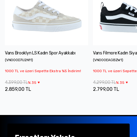
Vans Brooklyn LS Kadın Spor Ayakkabı
Vans Filmore Kadın Siy
(
VN000D7U2N11
)
(
VN000EAGBZW1
)
1000 TL ve üzeri Sepette Ekstra %5 İndirim!
1000 TL ve üzeri Sepette
4.399,00 TL
4.299,00 TL
%
35
%
35
2.859,00 TL
2.799,00 TL