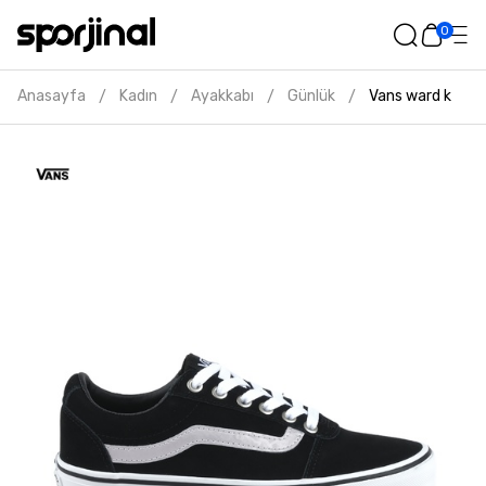
0
Anasayfa
Kadın
Ayakkabı
Günlük
Vans ward kadın
/
/
/
/