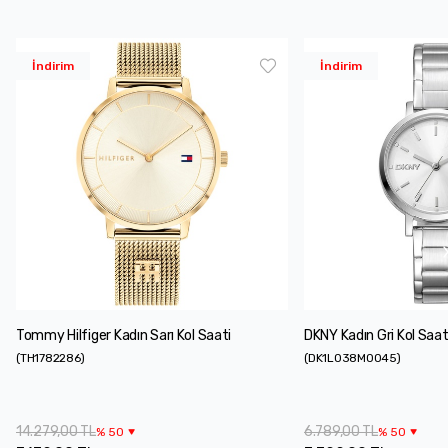
İndirim
İndirim
Tommy Hilfiger Kadın Sarı Kol Saati
DKNY Kadın Gri Kol Saat
(
TH1782286
)
(
DK1L038M0045
)
14.279,00 TL
6.789,00 TL
%
50
%
50