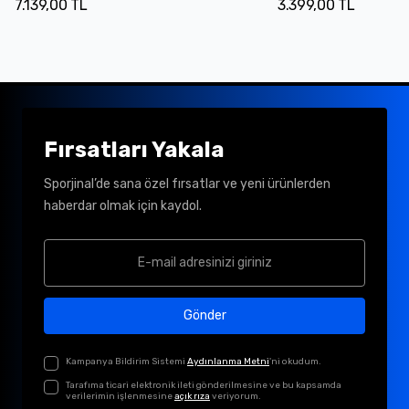
7.139,00 TL
3.399,00 TL
Fırsatları Yakala
Sporjinal’de sana özel fırsatlar ve yeni ürünlerden
haberdar olmak için kaydol.
Gönder
Kampanya Bildirim Sistemi
Aydınlanma Metni
'ni okudum.
Tarafıma ticari elektronik ileti gönderilmesine ve bu kapsamda
verilerimin işlenmesine
açık rıza
veriyorum.