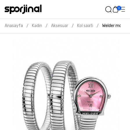
0
Anasayfa
Kadın
Aksesuar
Kol saati
Welder moody k
/
/
/
/