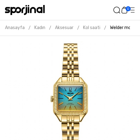
0
Anasayfa
Kadın
Aksesuar
Kol saati
Welder moody k
/
/
/
/