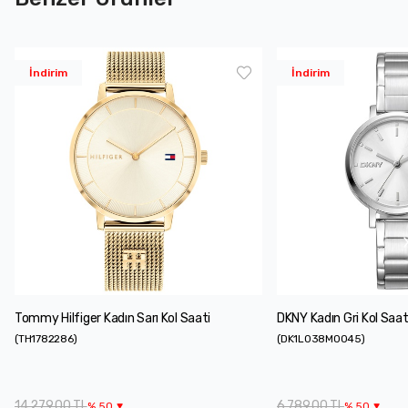
İndirim
İndirim
Tommy Hilfiger Kadın Sarı Kol Saati
DKNY Kadın Gri Kol Saat
(
TH1782286
)
(
DK1L038M0045
)
14.279,00 TL
6.789,00 TL
%
50
%
50