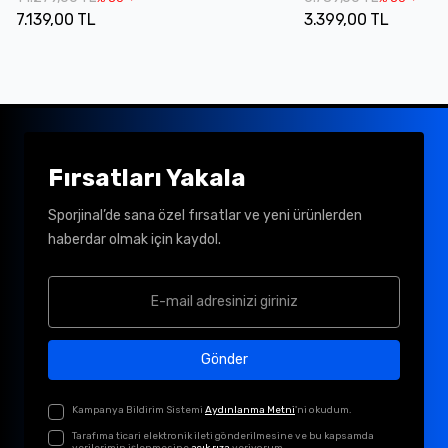
7.139,00 TL
3.399,00 TL
Fırsatları Yakala
Sporjinal’de sana özel fırsatlar ve yeni ürünlerden
haberdar olmak için kaydol.
Gönder
Kampanya Bildirim Sistemi
Aydınlanma Metni
'ni okudum.
Tarafıma ticari elektronik ileti gönderilmesine ve bu kapsamda
verilerimin işlenmesine
açık rıza
veriyorum.