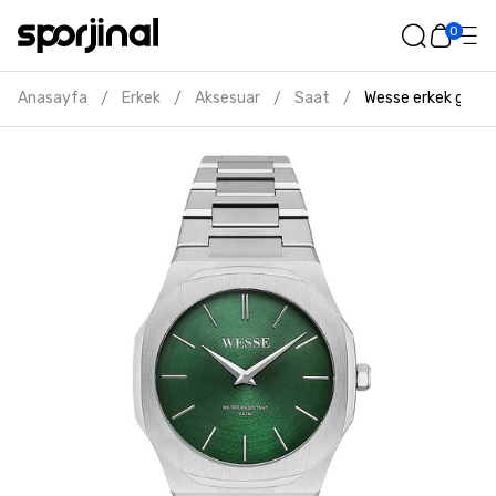
0
Anasayfa
Erkek
Aksesuar
Saat
Wesse erkek gri k
/
/
/
/