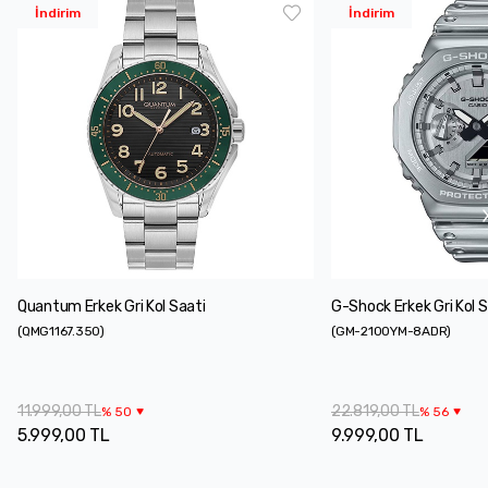
İndirim
İndirim
Quantum Erkek Gri Kol Saati
G-Shock Erkek Gri Kol S
(
QMG1167.350
)
(
GM-2100YM-8ADR
)
11.999,00 TL
22.819,00 TL
%
50
%
56
5.999,00 TL
9.999,00 TL