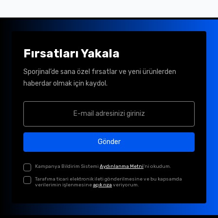
Fırsatları Yakala
Sporjinal’de sana özel fırsatlar ve yeni ürünlerden
haberdar olmak için kaydol.
Gönder
Kampanya Bildirim Sistemi
Aydınlanma Metni
'ni okudum.
Tarafıma ticari elektronik ileti gönderilmesine ve bu kapsamda
verilerimin işlenmesine
açık rıza
veriyorum.