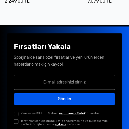
2.249,00 TL
7.079,00 TL
Fırsatları Yakala
Sporjinal’de sana özel fırsatlar ve yeni ürünlerden
haberdar olmak için kaydol.
Gönder
Kampanya Bildirim Sistemi
Aydınlanma Metni
'ni okudum.
Tarafıma ticari elektronik ileti gönderilmesine ve bu kapsamda
verilerimin işlenmesine
açık rıza
veriyorum.