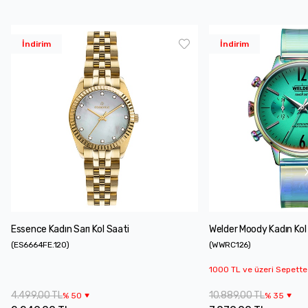
İndirim
İndirim
Essence Kadın Sarı Kol Saati
Welder Moody Kadın Kol
(
ES6664FE.120
)
(
WWRC126
)
1000 TL ve üzeri Sepette
4.499,00 TL
10.889,00 TL
%
50
%
35