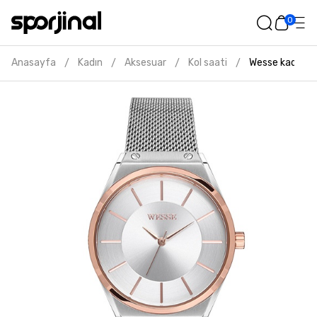
0
Anasayfa
Kadın
Aksesuar
Kol saati
Wesse kadın gr
/
/
/
/