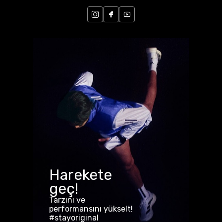
Harekete
geç!
Tarzını ve
performansını yükselt!
#stayoriginal