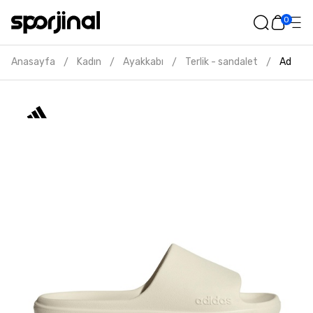
0
Anasayfa
Kadın
Ayakkabı
Terlik - sandalet
Adidas 
/
/
/
/