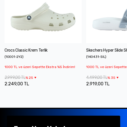
Crocs Classic Krem Terlik
Skechers Hyper Slide Sh
(
10001-2Y2
)
(
140431-SIL
)
1000 TL ve üzeri Sepette Ekstra %5 İndirim!
1000 TL ve üzeri Sepette
2.999,00 TL
4.499,00 TL
%
25
%
35
2.249,00 TL
2.919,00 TL