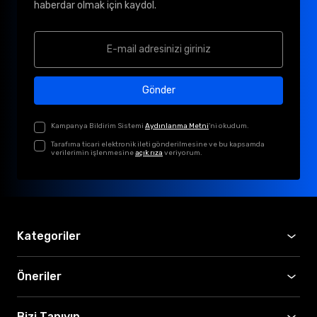
haberdar olmak için kaydol.
Gönder
Kampanya Bildirim Sistemi
Aydınlanma Metni
'ni okudum.
Tarafıma ticari elektronik ileti gönderilmesine ve bu kapsamda
verilerimin işlenmesine
açık rıza
veriyorum.
Kategoriler
Öneriler
Bizi Tanıyın