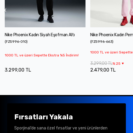
Nike Phoenix Kadın Siyah Eşofman Altı
Nike Phoenix Kadın Pe
(
FZ5996-010
)
(
FZ5996-663
)
1000 TL ve üzeri Sepette
1000 TL ve üzeri Sepette Ekstra %5 İndirim!
3.299,00 TL
%
25
3.299,00 TL
2.479,00 TL
Fırsatları Yakala
Sporjinal’de sana özel fırsatlar ve yeni ürünlerden