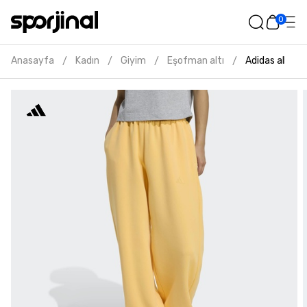
0
Anasayfa
Kadın
Giyim
Eşofman altı
Adidas all szn
/
/
/
/