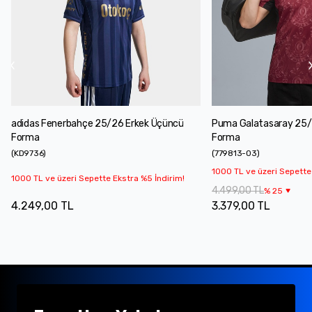
adidas Fenerbahçe 25/26 Erkek Üçüncü
Puma Galatasaray 25/
Forma
Forma
(
KD9736
)
(
779813-03
)
1000 TL ve üzeri Sepette
1000 TL ve üzeri Sepette Ekstra %5 İndirim!
4.499,00 TL
%
25
4.249,00 TL
3.379,00 TL