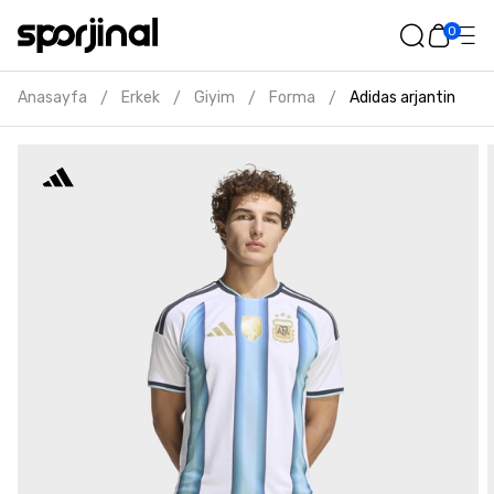
0
Anasayfa
Erkek
Giyim
Forma
Adidas arjantin 26 
/
/
/
/