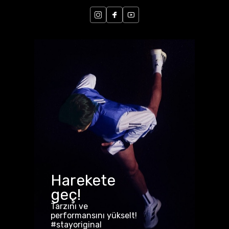
Harekete
geç!
Tarzını ve
performansını yükselt!
#stayoriginal