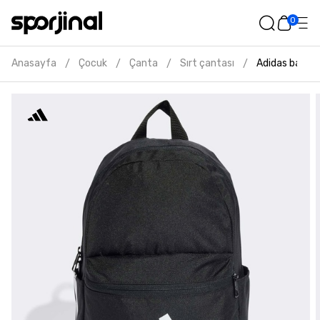
0
Anasayfa
Çocuk
Çanta
Sırt çantası
Adidas badge 
/
/
/
/