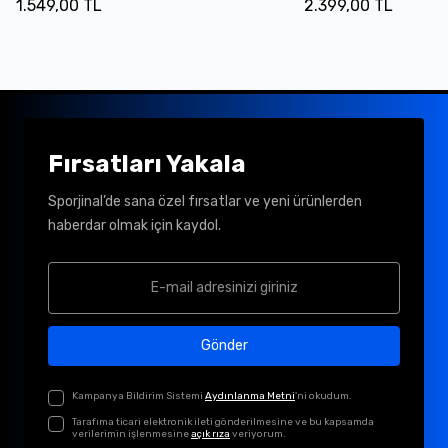
1.549,00 TL
2.399,00 TL
Fırsatları Yakala
Sporjinal’de sana özel fırsatlar ve yeni ürünlerden
haberdar olmak için kaydol.
Gönder
Kampanya Bildirim Sistemi
Aydınlanma Metni
'ni okudum.
Tarafıma ticari elektronik ileti gönderilmesine ve bu kapsamda
verilerimin işlenmesine
açık rıza
veriyorum.