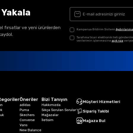
ı Yakala
el fırsatlar ve yeni ürünlerden
Kampanya Bildirim Sistemi
Aydınlanma
kaydol.
Tarafıma ticari elektronik ileti gönder
verilerimin işlenmesine
açık rıza
veriyo
tegoriler
Öneriler
Bizi Tanıyın
Müşteri Hizmetleri
ın
adidas
Hakkımızda
ek
Puma
Sıkça Sorulan Sorular
Sipariş Takibi
uk
Skechers
Mağazalar
Converse
İletisim
Mağaza Bul
Vans
New Balance