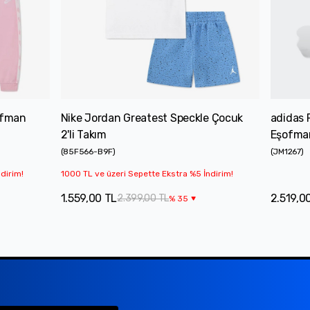
ofman
Nike Jordan Greatest Speckle Çocuk
adidas 
2'li Takım
Eşofma
(
85F566-B9F
)
(
JM1267
)
dirim!
1000 TL ve üzeri Sepette Ekstra %5 İndirim!
1.559,00 TL
2.519,0
2.399,00 TL
%
35