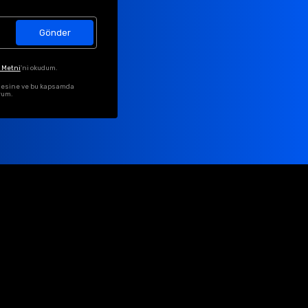
Gönder
 Metni
'ni okudum.
ilmesine ve bu kapsamda
rum.