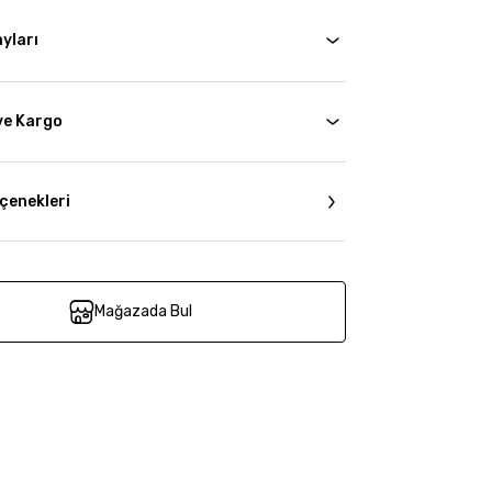
yları
ve Kargo
çenekleri
Mağazada Bul