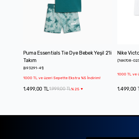
Puma Essentials Tie Dye Bebek Yeşil 2'li
Nike Vict
Takım
(
76N708-02
(
693291-41
)
1000 TL ve ü
1000 TL ve üzeri Sepette Ekstra %5 İndirim!
1.499,00 TL
1.499,00 
1.999,00 TL
%
25