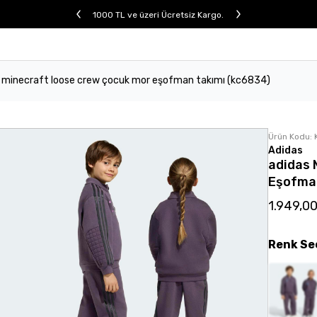
1000 TL ve üzeri Ücretsiz Kargo.
 minecraft loose crew çocuk mor eşofman takımı (kc6834)
Ürün Kodu:
Adidas
adidas 
Eşofma
1.949,0
Renk
Se