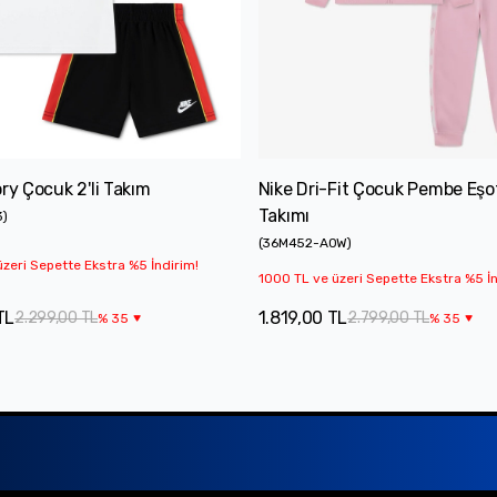
ory Çocuk 2'li Takım
Nike Dri-Fit Çocuk Pembe Eş
Takımı
3
)
(
36M452-A0W
)
zeri Sepette Ekstra %5 İndirim!
1000 TL ve üzeri Sepette Ekstra %5 İn
TL
1.819,00 TL
2.299,00 TL
2.799,00 TL
%
35
%
35