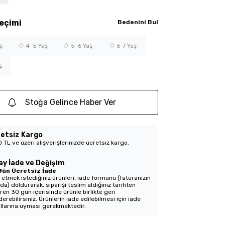
eçimi
Bedenini Bul
ş
4-5 Yaş
5-6 Yaş
6-7 Yaş
ş
Stoğa Gelince Haber Ver
etsiz Kargo
 TL ve üzeri alışverişlerinizde ücretsiz kargo.
ay İade ve Değişim
Gün Ücretsiz İade
 etmek istediğiniz ürünleri, iade formunu (faturanızın
nda) doldurarak, siparişi teslim aldığınız tarihten
aren 30 gün içerisinde ürünle birlikte geri
erebilirsiniz. Ürünlerin iade edilebilmesi için iade
llarına uyması gerekmektedir.