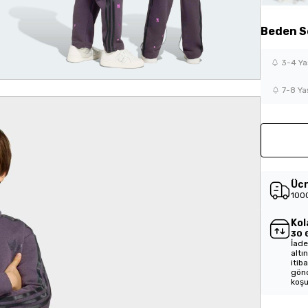
Beden
S
3-4 Ya
7-8 Ya
Ücr
1000
Kol
30 
İade
altı
itib
gönd
koşu