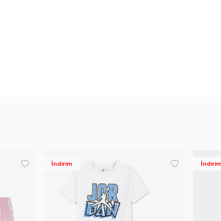
İndirim
İndiri