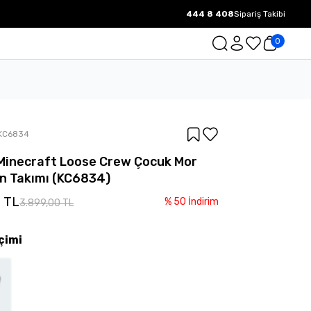
444 8 408
Sipariş Takibi
1000 TL ve üzeri Ücretsiz Kargo.
0
KC6834
Minecraft Loose Crew Çocuk Mor
n Takımı (KC6834)
0 TL
%
50
İndirim
3.899,00 TL
çimi