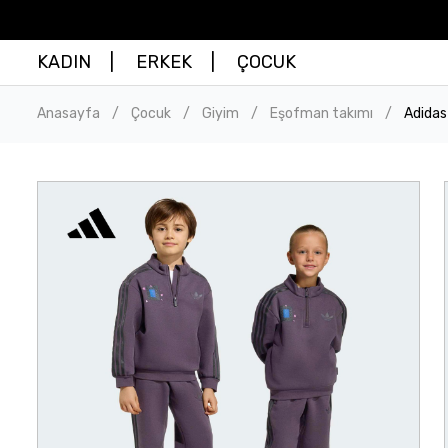
KADIN
ERKEK
ÇOCUK
Anasayfa
Çocuk
Giyim
Eşofman takımı
Adidas
/
/
/
/