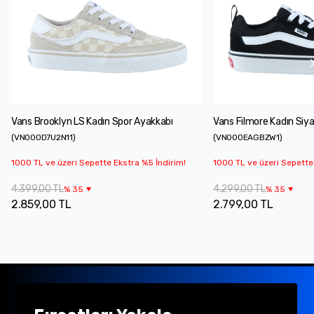
Vans Brooklyn LS Kadın Spor Ayakkabı
Vans Filmore Kadın Siy
(
VN000D7U2N11
)
(
VN000EAGBZW1
)
1000 TL ve üzeri Sepette Ekstra %5 İndirim!
1000 TL ve üzeri Sepette
4.399,00 TL
4.299,00 TL
%
35
%
35
2.859,00 TL
2.799,00 TL