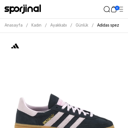
0
Anasayfa
Kadın
Ayakkabı
Günlük
Adidas spezial k
/
/
/
/