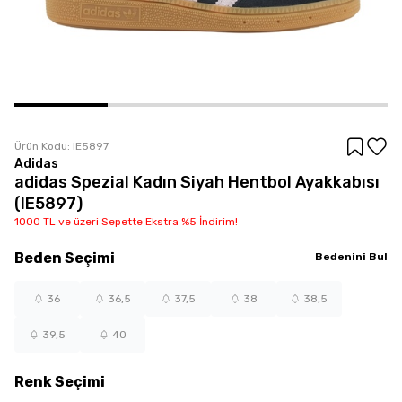
Ürün Kodu:
IE5897
Adidas
adidas Spezial Kadın Siyah Hentbol Ayakkabısı
(IE5897)
1000 TL ve üzeri Sepette Ekstra %5 İndirim!
Beden
Seçimi
Bedenini Bul
36
36,5
37,5
38
38,5
39,5
40
Renk
Seçimi