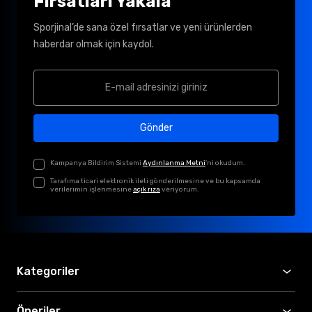
Fırsatları Yakala
Sporjinal’de sana özel fırsatlar ve yeni ürünlerden
haberdar olmak için kaydol.
Gönder
Kampanya Bildirim Sistemi
Aydınlanma Metni
'ni okudum.
Tarafıma ticari elektronik ileti gönderilmesine ve bu kapsamda
verilerimin işlenmesine
açık rıza
veriyorum.
Kategoriler
Öneriler