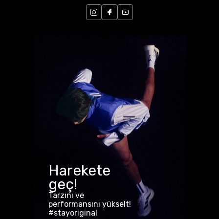
Harekete
geç!
Tarzını ve
performansını yükselt!
#stayoriginal