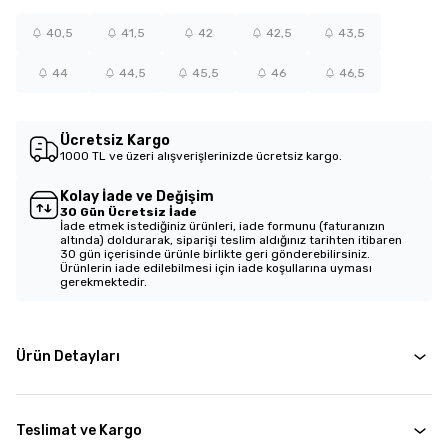
40,5
41,5
42
42,5
43,5
44
44,5
45,5
46
46,5
Ücretsiz Kargo
1000 TL ve üzeri alışverişlerinizde ücretsiz kargo.
Kolay İade ve Değişim
30 Gün Ücretsiz İade
İade etmek istediğiniz ürünleri, iade formunu (faturanızın
altında) doldurarak, siparişi teslim aldığınız tarihten itibaren
30 gün içerisinde ürünle birlikte geri gönderebilirsiniz.
Ürünlerin iade edilebilmesi için iade koşullarına uyması
gerekmektedir.
Ürün Detayları
Teslimat ve Kargo