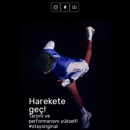
Harekete
geç!
Tarzını ve
performansını yükselt!
#stayoriginal