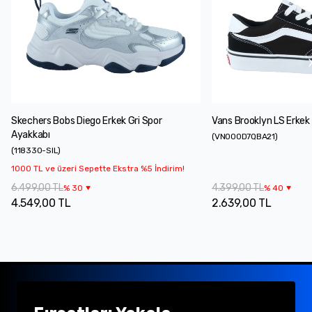
Skechers Bobs Diego Erkek Gri Spor
Vans Brooklyn LS Erkek
Ayakkabı
(
VN000D7QBA21
)
(
118330-SIL
)
1000 TL ve üzeri Sepette Ekstra %5 İndirim!
6.499,00 TL
4.399,00 TL
%
30
%
40
4.549,00 TL
2.639,00 TL