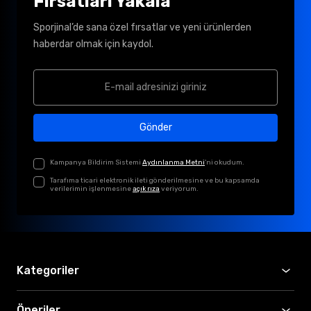
Fırsatları Yakala
Sporjinal’de sana özel fırsatlar ve yeni ürünlerden
haberdar olmak için kaydol.
Gönder
Kampanya Bildirim Sistemi
Aydınlanma Metni
'ni okudum.
Tarafıma ticari elektronik ileti gönderilmesine ve bu kapsamda
verilerimin işlenmesine
açık rıza
veriyorum.
Kategoriler
Öneriler