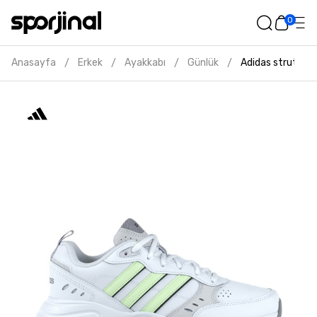
0
Anasayfa
Erkek
Ayakkabı
Günlük
Adidas strutter 
/
/
/
/