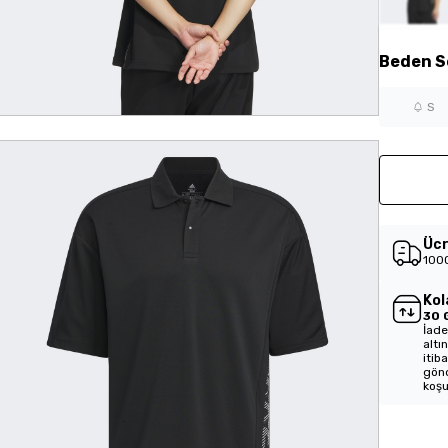
Beden
S
S
Ücr
1000
Kol
30 
İade
altı
itib
gönd
koşu