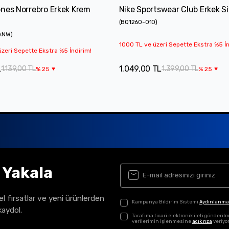
nes Norrebro Erkek Krem
Nike Sportswear Club Erkek Si
(
BQ1260-010
)
ANW
)
1000 TL ve üzeri Sepette Ekstra %5 İn
zeri Sepette Ekstra %5 İndirim!
L
1.049,00 TL
1.139,00 TL
1.399,00 TL
%
25
%
25
ı Yakala
el fırsatlar ve yeni ürünlerden
Kampanya Bildirim Sistemi
Aydınlanma
kaydol.
Tarafıma ticari elektronik ileti gönder
verilerimin işlenmesine
açık rıza
veriyo