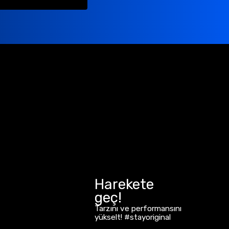
Harekete
geç!
Tarzını ve performansını
yükselt! #stayoriginal