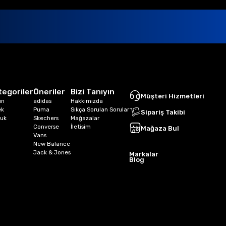
tegoriler
Öneriler
Bizi Tanıyın
Müşteri Hizmetleri
ın
adidas
Hakkımızda
ek
Puma
Sıkça Sorulan Sorular
Sipariş Takibi
uk
Skechers
Mağazalar
Converse
İletisim
Mağaza Bul
Vans
New Balance
Jack & Jones
Markalar
Blog