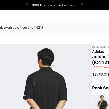
1000 TL ve üzeri Ücretsiz Kargo.
ek siyah polo tişört (ıc4421)
Ürün Kodu:
Adidas
adidas 
(IC4421
1000 TL ve 
1.579,0
Renk
Se