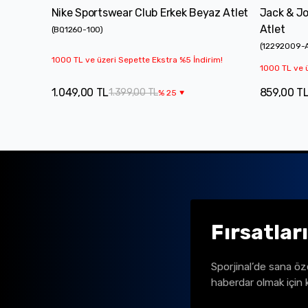
Nike Sportswear Club Erkek Beyaz Atlet
Jack & Jo
Atlet
(
BQ1260-100
)
(
12292009-
1000 TL ve üzeri Sepette Ekstra %5 İndirim!
1000 TL ve ü
1.049,00 TL
859,00 T
1.399,00 TL
%
25
Fırsatlar
Sporjinal’de sana öz
haberdar olmak için 