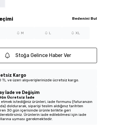
eçimi
Bedenini Bul
M
L
XL
Stoğa Gelince Haber Ver
etsiz Kargo
 TL ve üzeri alışverişlerinizde ücretsiz kargo.
ay İade ve Değişim
Gün Ücretsiz İade
 etmek istediğiniz ürünleri, iade formunu (faturanızın
nda) doldurarak, siparişi teslim aldığınız tarihten
aren 30 gün içerisinde ürünle birlikte geri
erebilirsiniz. Ürünlerin iade edilebilmesi için iade
llarına uyması gerekmektedir.