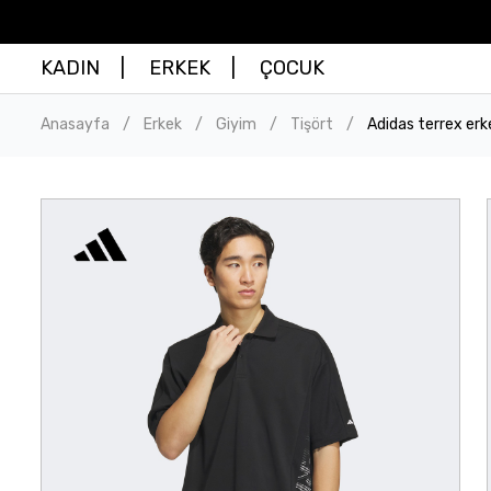
KADIN
ERKEK
ÇOCUK
Anasayfa
Erkek
Giyim
Tişört
Adidas terrex erk
/
/
/
/