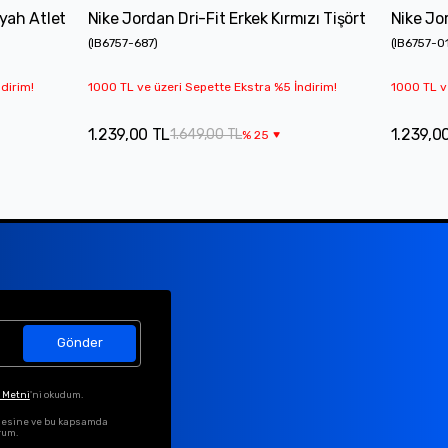
yah Atlet
Nike Jordan Dri-Fit Erkek Kırmızı Tişört
Nike Jor
(
IB6757-687
)
(
IB6757-0
dirim!
1000 TL ve üzeri Sepette Ekstra %5 İndirim!
1000 TL v
1.239,00 TL
1.239,0
1.649,00 TL
%
25
Gönder
 Metni
'ni okudum.
ilmesine ve bu kapsamda
rum.