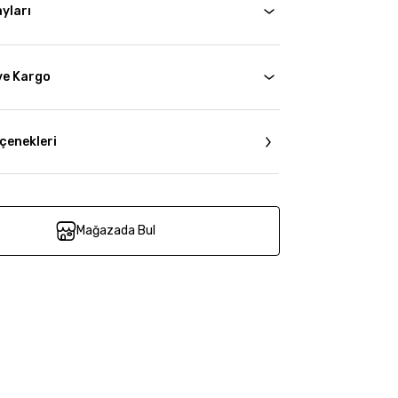
yları
ve Kargo
çenekleri
Mağazada Bul