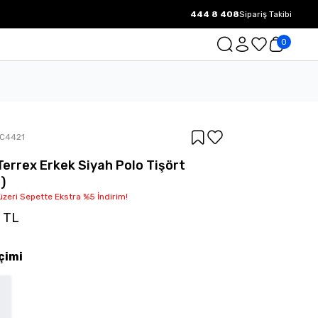
444 8 408
Sipariş Takibi
1000 TL ve üzeri Ücretsiz Kargo.
0
IC4421
Terrex Erkek Siyah Polo Tişört
)
üzeri Sepette Ekstra %5 İndirim!
0 TL
çimi