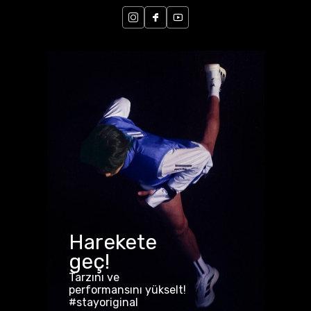
Harekete
geç!
Tarzını ve
performansını yükselt!
#stayoriginal