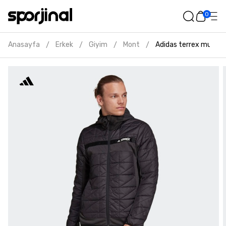
0
Anasayfa
Erkek
Giyim
Mont
Adidas terrex multi h
/
/
/
/