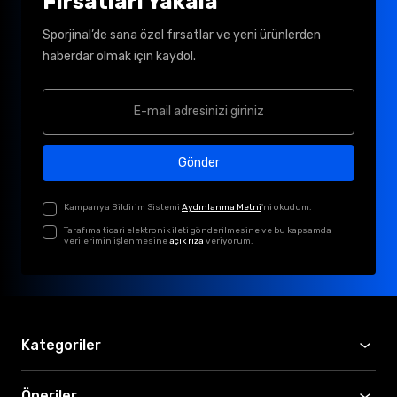
Fırsatları Yakala
Sporjinal’de sana özel fırsatlar ve yeni ürünlerden
haberdar olmak için kaydol.
Gönder
Kampanya Bildirim Sistemi
Aydınlanma Metni
'ni okudum.
Tarafıma ticari elektronik ileti gönderilmesine ve bu kapsamda
verilerimin işlenmesine
açık rıza
veriyorum.
Kategoriler
Öneriler