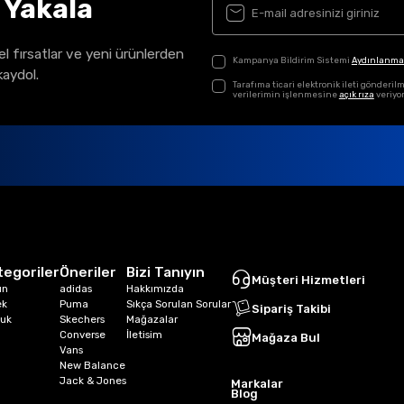
ı Yakala
el fırsatlar ve yeni ürünlerden
Kampanya Bildirim Sistemi
Aydınlanma
kaydol.
Tarafıma ticari elektronik ileti gönder
verilerimin işlenmesine
açık rıza
veriyo
tegoriler
Öneriler
Bizi Tanıyın
Müşteri Hizmetleri
ın
adidas
Hakkımızda
ek
Puma
Sıkça Sorulan Sorular
Sipariş Takibi
uk
Skechers
Mağazalar
Converse
İletisim
Mağaza Bul
Vans
New Balance
Jack & Jones
Markalar
Blog