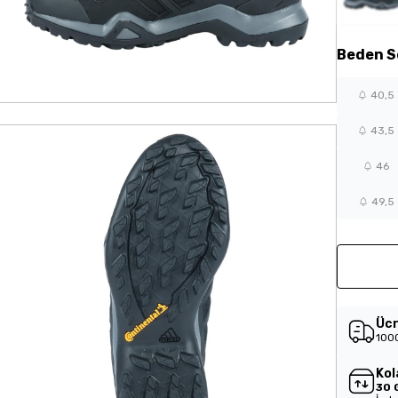
Beden
S
40,5
43,5
46
49,5
Ücr
1000
Kol
30 