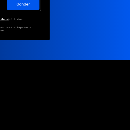
Gönder
 Metni
'ni okudum.
ilmesine ve bu kapsamda
rum.