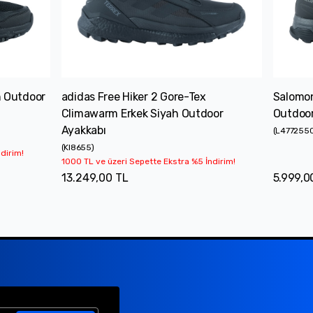
h Outdoor
adidas Free Hiker 2 Gore-Tex
Salomon
Climawarm Erkek Siyah Outdoor
Outdoor
Ayakkabı
(
L477255
(
KI8655
)
dirim!
1000 TL ve üzeri Sepette Ekstra %5 İndirim!
13.249,00 TL
5.999,0