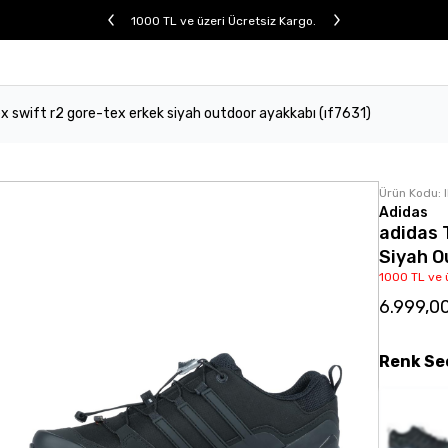
1000 TL ve üzeri Ücretsiz Kargo.
ex swift r2 gore-tex erkek siyah outdoor ayakkabı (ıf7631)
Ürün Kodu:
Adidas
adidas 
Siyah O
1000 TL ve 
6.999,0
Renk
Se