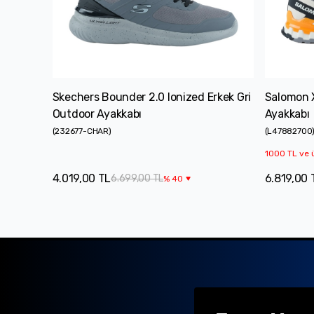
Skechers Bounder 2.0 Ionized Erkek Gri
Salomon 
Outdoor Ayakkabı
Ayakkabı
(
232677-CHAR
)
(
L47882700
1000 TL ve ü
4.019,00 TL
6.819,00 
6.699,00 TL
%
40