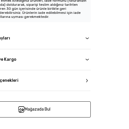
 etmek istediğiniz ürünleri, iade formunu (faturanızın
nda) doldurarak, siparişi teslim aldığınız tarihten
aren 30 gün içerisinde ürünle birlikte geri
erebilirsiniz. Ürünlerin iade edilebilmesi için iade
llarına uyması gerekmektedir.
yları
ve Kargo
çenekleri
Mağazada Bul