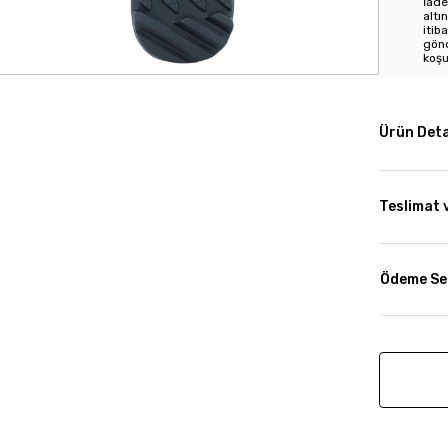
İade
altı
itib
gönd
koşu
Ürün Deta
Teslimat 
Ödeme Se