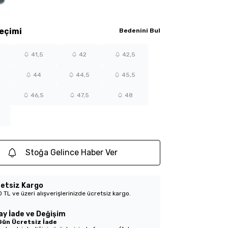
eçimi
Bedenini Bul
41,5
42
42,5
44
44,5
45,5
46,5
47,5
48
Stoğa Gelince Haber Ver
etsiz Kargo
 TL ve üzeri alışverişlerinizde ücretsiz kargo.
ay İade ve Değişim
Gün Ücretsiz İade