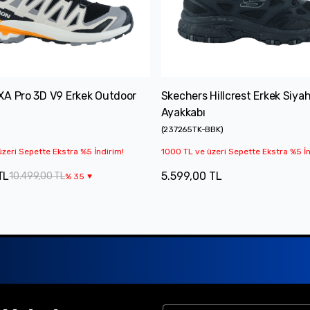
XA Pro 3D V9 Erkek Outdoor
Skechers Hillcrest Erkek Siya
Ayakkabı
)
(
237265TK-BBK
)
zeri Sepette Ekstra %5 İndirim!
1000 TL ve üzeri Sepette Ekstra %5 İn
TL
5.599,00 TL
10.499,00 TL
%
35