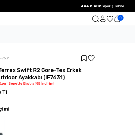
444 8 408
Sipariş Takibi
1000 TL ve üzeri Ücretsiz Kargo.
0
IF7631
Terrex Swift R2 Gore-Tex Erkek
utdoor Ayakkabı (IF7631)
üzeri Sepette Ekstra %5 İndirim!
0 TL
çimi