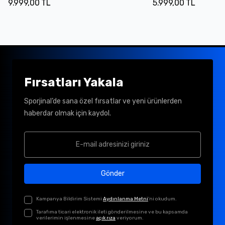
9.999,00 TL
5.999,00 TL
Fırsatları Yakala
Sporjinal’de sana özel fırsatlar ve yeni ürünlerden
haberdar olmak için kaydol.
Gönder
Kampanya Bildirim Sistemi
Aydınlanma Metni
'ni okudum.
Tarafıma ticari elektronik ileti gönderilmesine ve bu kapsamda
verilerimin işlenmesine
açık rıza
veriyorum.