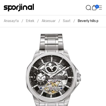
0
Anasayfa
Erkek
Aksesuar
Saat
Beverly hills polo 
/
/
/
/