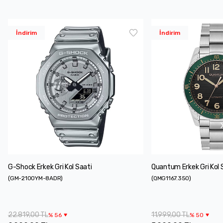
İndirim
İndirim
G-Shock Erkek Gri Kol Saati
Quantum Erkek Gri Kol 
(
GM-2100YM-8ADR
)
(
QMG1167.350
)
22.819,00 TL
11.999,00 TL
%
56
%
50