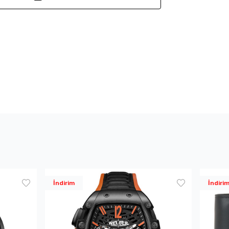
İndirim
İndiri