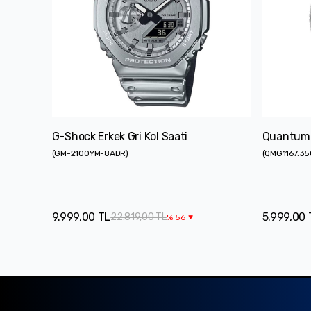
G-Shock Erkek Gri Kol Saati
Quantum E
(
GM-2100YM-8ADR
)
(
QMG1167.35
9.999,00 TL
5.999,00 
22.819,00 TL
%
56