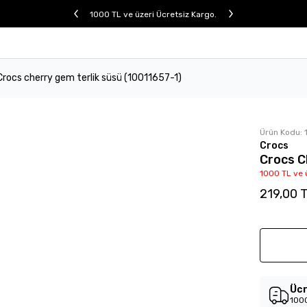
1000 TL ve üzeri Ücretsiz Kargo.
Crocs cherry gem terlik süsü (10011657-1)
Ürün Kodu:
Crocs
Crocs C
1000 TL ve 
219,00 
Ücr
1000