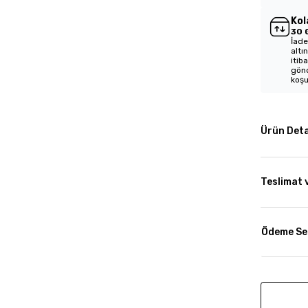
Kol
30 
İade
altı
itib
gönd
koşu
Ürün Deta
Teslimat 
Ödeme Se