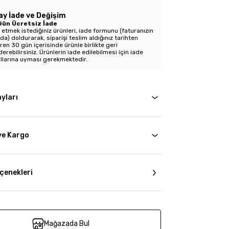
ay İade ve Değişim
Gün Ücretsiz İade
 etmek istediğiniz ürünleri, iade formunu (faturanızın
nda) doldurarak, siparişi teslim aldığınız tarihten
aren 30 gün içerisinde ürünle birlikte geri
erebilirsiniz. Ürünlerin iade edilebilmesi için iade
llarına uyması gerekmektedir.
yları
ve Kargo
çenekleri
Mağazada Bul