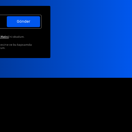
Gönder
 Metni
'ni okudum.
ilmesine ve bu kapsamda
rum.