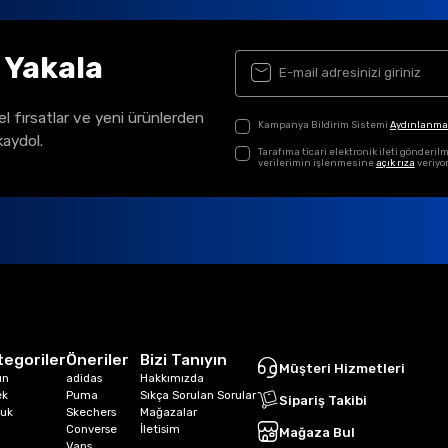
ı Yakala
el fırsatlar ve yeni ürünlerden
Kampanya Bildirim Sistemi
Aydınlanma
kaydol.
Tarafıma ticari elektronik ileti gönder
verilerimin işlenmesine
açık rıza
veriyo
tegoriler
Öneriler
Bizi Tanıyın
Müşteri Hizmetleri
ın
adidas
Hakkımızda
ek
Puma
Sıkça Sorulan Sorular
Sipariş Takibi
uk
Skechers
Mağazalar
Converse
İletisim
Mağaza Bul
Vans