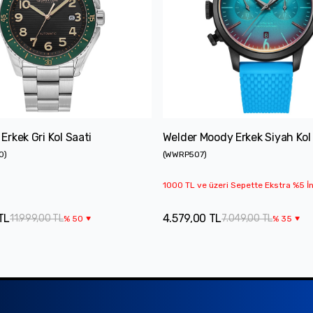
rkek Gri Kol Saati
Welder Moody Erkek Siyah Kol
0
)
(
WWRP507
)
1000 TL ve üzeri Sepette Ekstra %5 İn
TL
4.579,00 TL
11.999,00 TL
7.049,00 TL
%
50
%
35