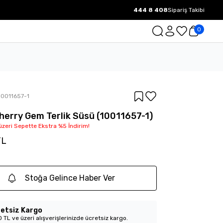
444 8 408
Sipariş Takibi
1000 TL ve üzeri Ücretsiz Kargo.
0
10011657-1
herry Gem Terlik Süsü (10011657-1)
üzeri Sepette Ekstra %5 İndirim!
TL
Stoğa Gelince Haber Ver
etsiz Kargo
 TL ve üzeri alışverişlerinizde ücretsiz kargo.