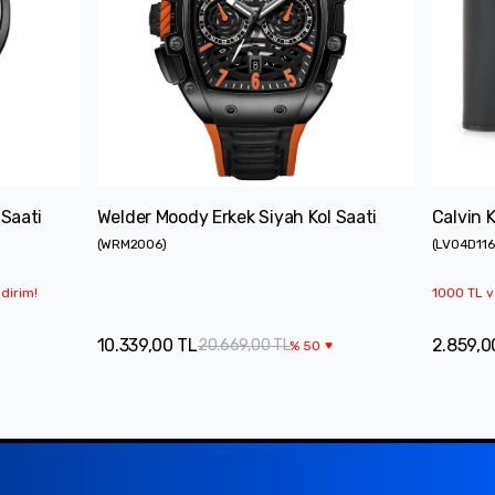
 Saati
Welder Moody Erkek Siyah Kol Saati
Calvin 
(
WRM2006
)
(
LV04D11
dirim!
1000 TL v
10.339,00 TL
2.859,0
20.669,00 TL
%
50