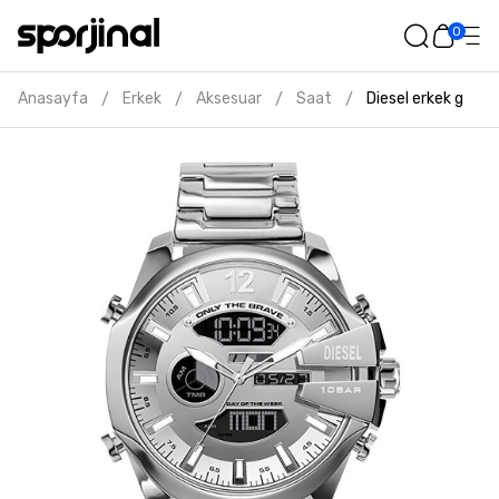
0
Anasayfa
Erkek
Aksesuar
Saat
Diesel erkek gri ko
/
/
/
/