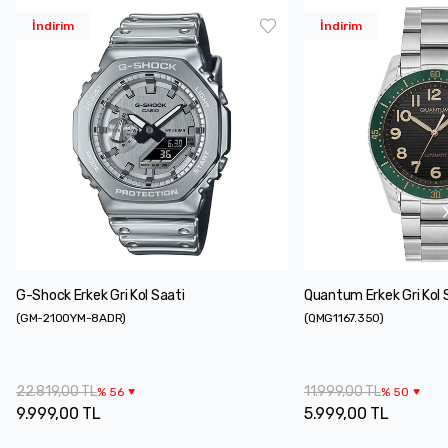
İndirim
İndirim
G-Shock Erkek Gri Kol Saati
Quantum Erkek Gri Kol 
(
GM-2100YM-8ADR
)
(
QMG1167.350
)
22.819,00 TL
11.999,00 TL
%
56
%
50
9.999,00 TL
5.999,00 TL