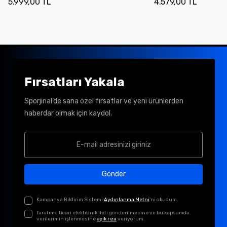
5.999,00 TL
4.579,00 TL
Fırsatları Yakala
Sporjinal’de sana özel fırsatlar ve yeni ürünlerden
haberdar olmak için kaydol.
Gönder
Kampanya Bildirim Sistemi
Aydınlanma Metni
'ni okudum.
Tarafıma ticari elektronik ileti gönderilmesine ve bu kapsamda
verilerimin işlenmesine
açık rıza
veriyorum.