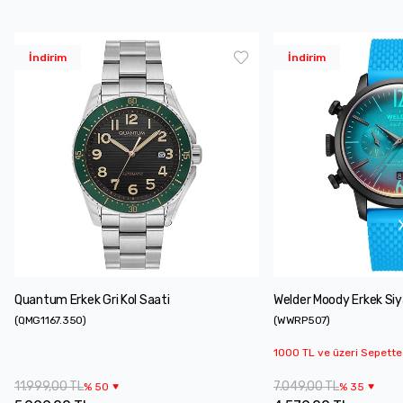
İndirim
İndirim
Quantum Erkek Gri Kol Saati
Welder Moody Erkek Siy
(
QMG1167.350
)
(
WWRP507
)
1000 TL ve üzeri Sepette
11.999,00 TL
7.049,00 TL
%
50
%
35