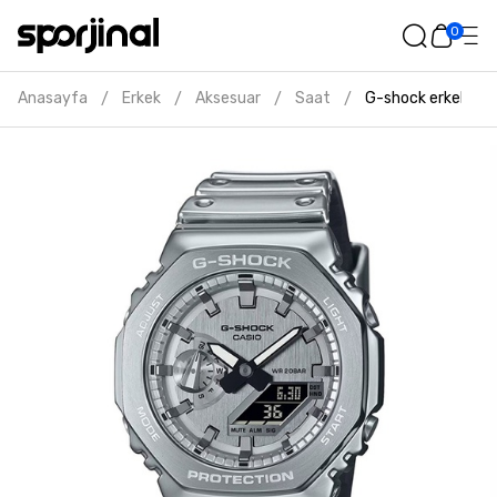
0
Anasayfa
Erkek
Aksesuar
Saat
G-shock erkek gri
/
/
/
/