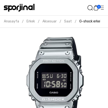
0
Anasayfa
Erkek
Aksesuar
Saat
G-shock erkek gri
/
/
/
/