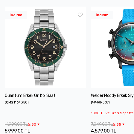
İndirim
İndirim
Quantum Erkek Gri Kol Saati
Welder Moody Erkek Siy
(
QMG1167.350
)
(
WWRP507
)
1000 TL ve üzeri Sepette
11.999,00 TL
7.049,00 TL
%
50
%
35
5.999,00 TL
4.579,00 TL