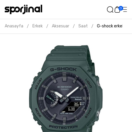
0
Anasayfa
Erkek
Aksesuar
Saat
G-shock erkek yeşi
/
/
/
/