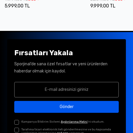
5.999,00 TL
9.999,00 TL
Fırsatları Yakala
Sporjinal’de sana özel fırsatlar ve yeni ürünlerden
haberdar olmak için kaydol.
Gönder
Kampanya Bildirim Sistemi
Aydınlanma Metni
'ni okudum.
Tarafıma ticari elektronik ileti gönderilmesine ve bu kapsamda
verilerimin işlenmesine
açık rıza
veriyorum.