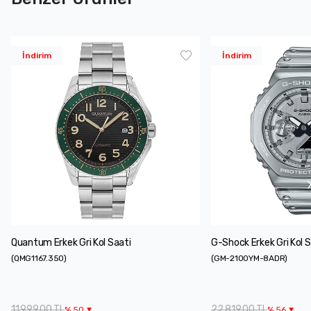
İndirim
İndirim
Quantum Erkek Gri Kol Saati
G-Shock Erkek Gri Kol S
(
QMG1167.350
)
(
GM-2100YM-8ADR
)
11.999,00 TL
22.819,00 TL
%
50
%
56