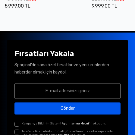
5.999,00 TL
9.999,00 TL
Fırsatları Yakala
Sporjinal’de sana özel fırsatlar ve yeni ürünlerden
haberdar olmak için kaydol.
Gönder
Kampanya Bildirim Sistemi
Aydınlanma Metni
'ni okudum.
Tarafıma ticari elektronik ileti gönderilmesine ve bu kapsamda
verilerimin işlenmesine
açık rıza
veriyorum.