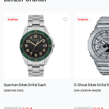
İndirim
İndirim
Quantum Erkek Gri Kol Saati
G-Shock Erkek Gri Kol S
(
QMG1167.350
)
(
GM-2100YM-8ADR
)
11.999,00 TL
22.819,00 TL
%
50
%
56