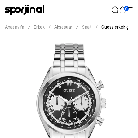
0
Anasayfa
Erkek
Aksesuar
Saat
Guess erkek gri ko
/
/
/
/