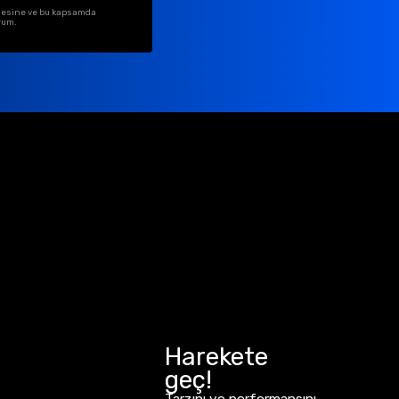
ilmesine ve bu kapsamda
rum.
Harekete
geç!
Tarzını ve performansını