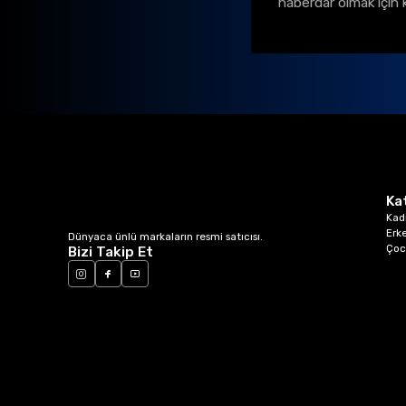
haberdar olmak için 
Ka
Kad
Erk
Dünyaca ünlü markaların resmi satıcısı.
Çoc
Bizi Takip Et