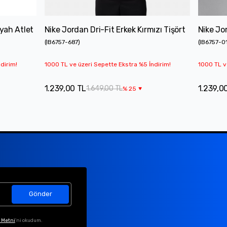
yah Atlet
Nike Jordan Dri-Fit Erkek Kırmızı Tişört
Nike Jor
(
IB6757-687
)
(
IB6757-0
dirim!
1000 TL ve üzeri Sepette Ekstra %5 İndirim!
1000 TL v
1.239,00 TL
1.239,0
1.649,00 TL
%
25
Gönder
 Metni
'ni okudum.