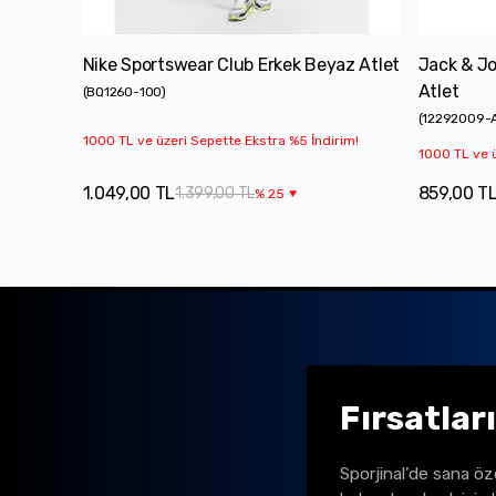
Nike Sportswear Club Erkek Beyaz Atlet
Jack & Jo
Atlet
(
BQ1260-100
)
(
12292009-
1000 TL ve üzeri Sepette Ekstra %5 İndirim!
1000 TL ve ü
1.049,00 TL
859,00 T
1.399,00 TL
%
25
Fırsatlar
Sporjinal’de sana öz