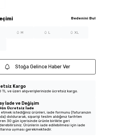
eçimi
Bedenini Bul
M
L
XL
Stoğa Gelince Haber Ver
etsiz Kargo
 TL ve üzeri alışverişlerinizde ücretsiz kargo.
ay İade ve Değişim
Gün Ücretsiz İade
 etmek istediğiniz ürünleri, iade formunu (faturanızın
nda) doldurarak, siparişi teslim aldığınız tarihten
aren 30 gün içerisinde ürünle birlikte geri
erebilirsiniz. Ürünlerin iade edilebilmesi için iade
llarına uyması gerekmektedir.