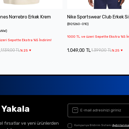
nes Norrebro Erkek Krem
Nike Sportswear Club Erkek Si
(
BQ1260-010
)
ANW
)
1000 TL ve üzeri Sepette Ekstra %5 İn
zeri Sepette Ekstra %5 İndirim!
L
1.049,00 TL
1.139,00 TL
1.399,00 TL
%
25
%
25
ı Yakala
el fırsatlar ve yeni ürünlerden
Kampanya Bildirim Sistemi
Aydınlanma