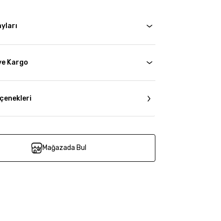
yları
ve Kargo
çenekleri
Mağazada Bul