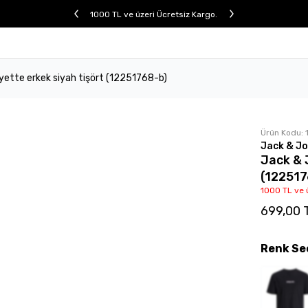
1000 TL ve üzeri Ücretsiz Kargo.
yette erkek siyah tişört (12251768-b)
Ürün Kodu:
Jack & J
Jack & 
(122517
1000 TL ve 
699,00 
Renk
Se