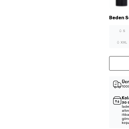
Beden
S
S
XXL
Ücr
1000
Kol
30 
İade
altı
itib
gönd
koşu