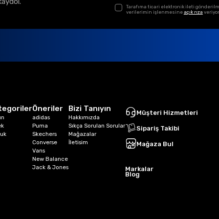
kaydol.
Tarafıma ticari elektronik ileti gönder
verilerimin işlenmesine
açık rıza
veriyo
tegoriler
Öneriler
Bizi Tanıyın
Müşteri Hizmetleri
ın
adidas
Hakkımızda
ek
Puma
Sıkça Sorulan Sorular
Sipariş Takibi
uk
Skechers
Mağazalar
Converse
İletisim
Mağaza Bul
Vans
New Balance
Jack & Jones
Markalar
Blog