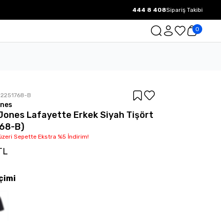
444 8 408
Sipariş Takibi
1000 TL ve üzeri Ücretsiz Kargo.
0
12251768-B
ones
Jones Lafayette Erkek Siyah Tişört
68-B)
üzeri Sepette Ekstra %5 İndirim!
TL
çimi