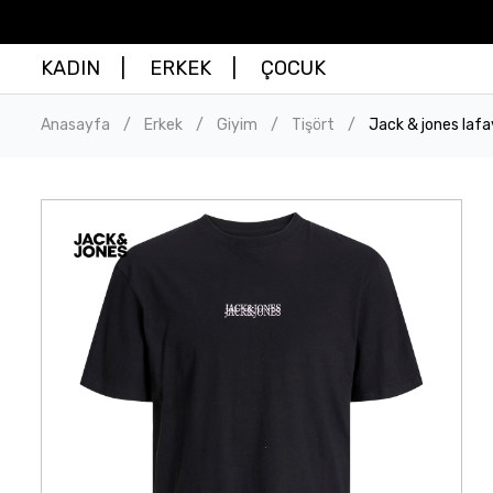
KADIN
ERKEK
ÇOCUK
Anasayfa
Erkek
Giyim
Tişört
Jack & jones lafa
/
/
/
/