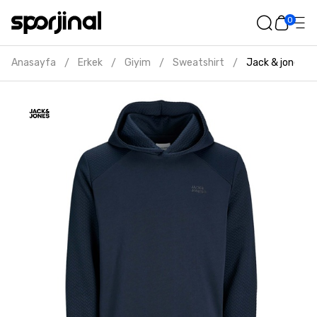
0
Anasayfa
Erkek
Giyim
Sweatshirt
Jack & jones s
/
/
/
/