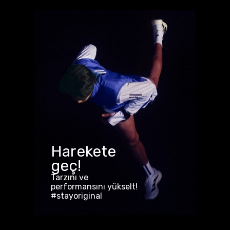
Harekete
geç!
Tarzını ve
performansını yükselt!
#stayoriginal