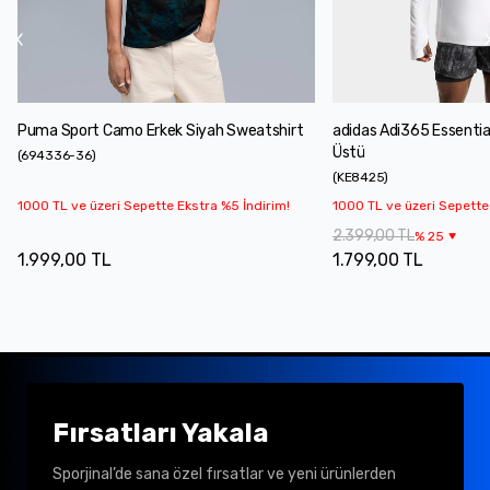
Puma Sport Camo Erkek Siyah Sweatshirt
adidas Adi365 Essentia
Üstü
(
694336-36
)
(
KE8425
)
1000 TL ve üzeri Sepette Ekstra %5 İndirim!
1000 TL ve üzeri Sepette
2.399,00 TL
%
25
1.999,00 TL
1.799,00 TL
Fırsatları Yakala
Sporjinal’de sana özel fırsatlar ve yeni ürünlerden