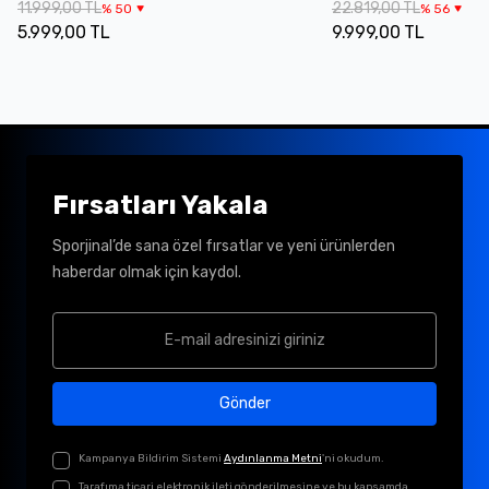
11.999,00 TL
22.819,00 TL
%
50
%
56
5.999,00 TL
9.999,00 TL
Fırsatları Yakala
Sporjinal’de sana özel fırsatlar ve yeni ürünlerden
haberdar olmak için kaydol.
Gönder
Kampanya Bildirim Sistemi
Aydınlanma Metni
'ni okudum.
Tarafıma ticari elektronik ileti gönderilmesine ve bu kapsamda