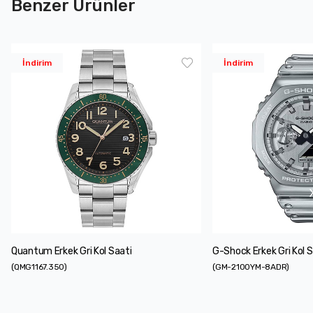
Benzer Ürünler
İndirim
İndirim
Quantum Erkek Gri Kol Saati
G-Shock Erkek Gri Kol S
(
QMG1167.350
)
(
GM-2100YM-8ADR
)