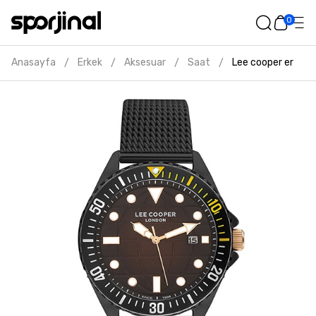
0
Anasayfa
Erkek
Aksesuar
Saat
Lee cooper erkek s
/
/
/
/