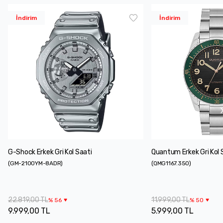
İndirim
İndirim
G-Shock Erkek Gri Kol Saati
Quantum Erkek Gri Kol 
(
GM-2100YM-8ADR
)
(
QMG1167.350
)
22.819,00 TL
11.999,00 TL
%
56
%
50
9.999,00 TL
5.999,00 TL