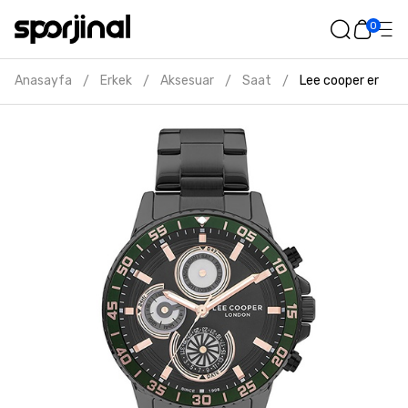
0
Anasayfa
Erkek
Aksesuar
Saat
Lee cooper erkek s
/
/
/
/