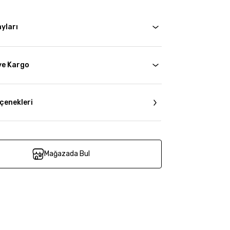
yları
ve Kargo
çenekleri
Mağazada Bul