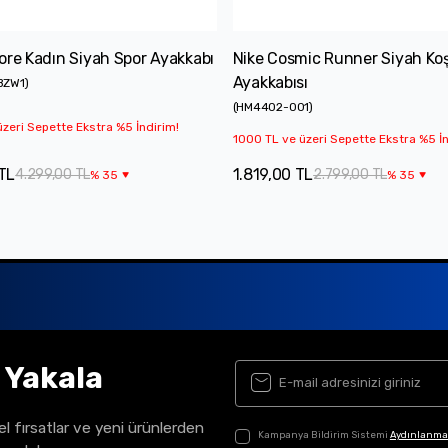
ore Kadın Siyah Spor Ayakkabı
Nike Cosmic Runner Siyah Ko
Ayakkabısı
BZW1
)
(
HM4402-001
)
zeri Sepette Ekstra %5 İndirim!
1000 TL ve üzeri Sepette Ekstra %5 İn
TL
1.819,00 TL
4.299,00 TL
2.799,00 TL
%
35
%
35
ı Yakala
el fırsatlar ve yeni ürünlerden
Kampanya Bildirim Sistemi
Aydınlanma