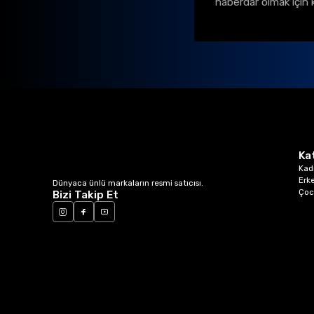
haberdar olmak için 
Ka
Kad
Erk
Dünyaca ünlü markaların resmi satıcısı.
Çoc
Bizi Takip Et