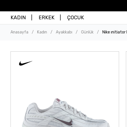
KADIN
ERKEK
ÇOCUK
Anasayfa
Kadın
Ayakkabı
Günlük
Nike ınitiato
/
/
/
/