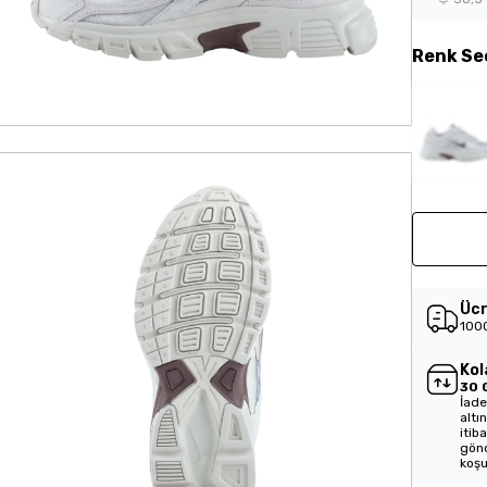
Renk
Se
Ücr
1000
Kol
30 
İade
altı
itib
gönd
koşu