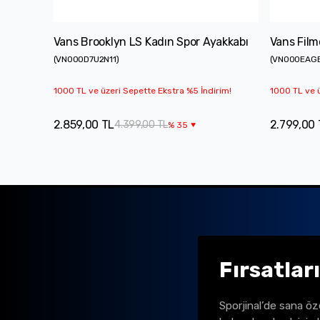
Vans Brooklyn LS Kadın Spor Ayakkabı
Vans Film
(
VN000D7U2N11
)
(
VN000EAG
1000 TL ve üzeri Sepette Ekstra %5 İndirim!
1000 TL ve ü
2.859,00 TL
2.799,00 
4.399,00 TL
%
35
Fırsatlar
Sporjinal’de sana öz