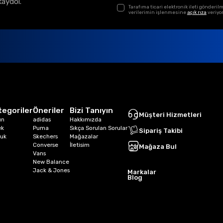
kaydol.
Tarafıma ticari elektronik ileti gönder
verilerimin işlenmesine
açık rıza
veriyo
tegoriler
Öneriler
Bizi Tanıyın
Müşteri Hizmetleri
ın
adidas
Hakkımızda
ek
Puma
Sıkça Sorulan Sorular
Sipariş Takibi
uk
Skechers
Mağazalar
Converse
İletisim
Mağaza Bul
Vans
New Balance
Jack & Jones
Markalar
Blog