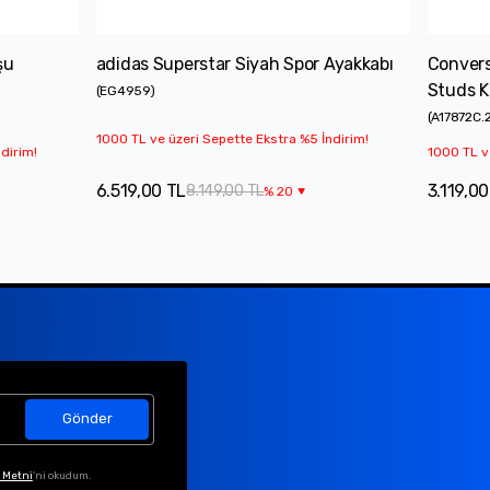
şu
adidas Superstar Siyah Spor Ayakkabı
Convers
Studs K
(
EG4959
)
(
A17872C.
1000 TL ve üzeri Sepette Ekstra %5 İndirim!
dirim!
1000 TL v
6.519,00 TL
3.119,00
8.149,00 TL
%
20
Gönder
 Metni
'ni okudum.