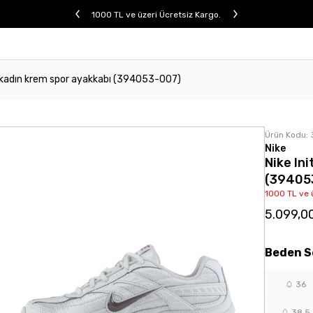
1000 TL ve üzeri Ücretsiz Kargo.
r kadın krem spor ayakkabı (394053-007)
Ürün Kodu:
Nike
Nike In
(39405
1000 TL ve 
5.099,0
Beden
S
36
38,5