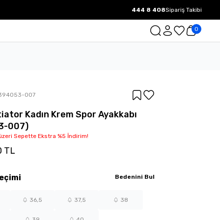
444 8 408
Sipariş Takibi
1000 TL ve üzeri Ücretsiz Kargo.
0
394053-007
itiator Kadın Krem Spor Ayakkabı
3-007)
üzeri Sepette Ekstra %5 İndirim!
0 TL
eçimi
Bedenini Bul
36,5
37,5
38
39
40