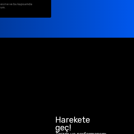
ilmesine ve bu kapsamda
rum.
Harekete
geç!
Tarzını ve performansını