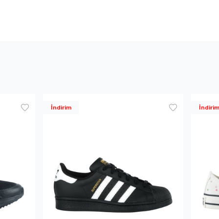
İndirim
İndiri