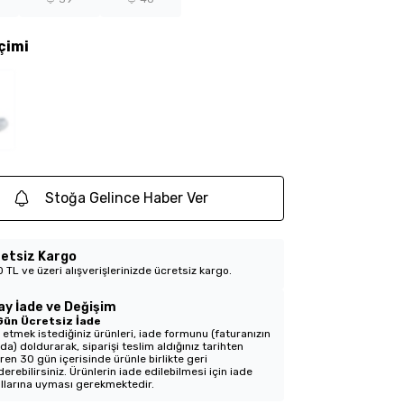
çimi
Stoğa Gelince Haber Ver
etsiz Kargo
 TL ve üzeri alışverişlerinizde ücretsiz kargo.
ay İade ve Değişim
Gün Ücretsiz İade
 etmek istediğiniz ürünleri, iade formunu (faturanızın
nda) doldurarak, siparişi teslim aldığınız tarihten
aren 30 gün içerisinde ürünle birlikte geri
erebilirsiniz. Ürünlerin iade edilebilmesi için iade
llarına uyması gerekmektedir.